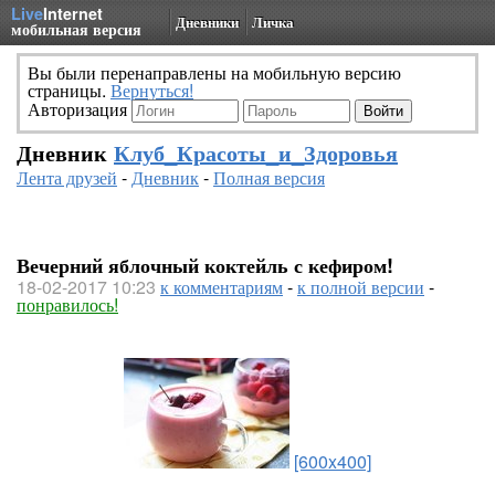
Live
Internet
Дневники
Личка
мобильная версия
Вы были перенаправлены на мобильную версию
страницы.
Вернуться!
Авторизация
Дневник
Клуб_Красоты_и_Здоровья
Лента друзей
-
Дневник
-
Полная версия
Вечерний яблочный коктейль с кефиром!
18-02-2017 10:23
к комментариям
-
к полной версии
-
понравилось!
[600x400]