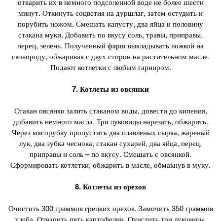
отварить их в немного подсоленной воде не более шести
минут. Откинуть соцветия на дуршлаг, затем остудить и
порубить ножом. Смешать капусту, два яйца и половину
стакана муки. Добавить по вкусу соль, травы, приправы,
перец, зелень. Полученный фарш выкладывать ложкой на
сковороду, обжаривая с двух сторон на растительном масле.
Подают котлетки с любым гарниром.
7. Котлеты из овсянки
Стакан овсянки залить стаканом воды, довести до кипения,
добавить немного масла. Три луковицы нарезать, обжарить.
Через мясорубку пропустить два плавленых сырка, жареный
лук, два зубка чеснока, стакан сухарей, два яйца, перец,
приправы и соль – по вкусу. Смешать с овсянкой.
Сформировать котлетки, обжарить в масле, обмакнув в муку.
8. Котлеты из орехов
Очистить 300 граммов грецких орехов. Замочить 350 граммов
хлеба. Отварить пять картофелин. Очистить три луковицы.