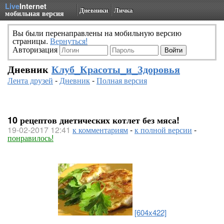
Live
Internet
Дневники
Личка
мобильная версия
Вы были перенаправлены на мобильную версию
страницы.
Вернуться!
Авторизация
Дневник
Клуб_Красоты_и_Здоровья
Лента друзей
-
Дневник
-
Полная версия
10 рецептов диетических котлет без мяса!
19-02-2017 12:41
к комментариям
-
к полной версии
-
понравилось!
[604x422]