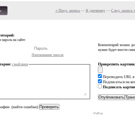
« Пред. запись
—
К дневнику
—
След. запись 
ь
ентарий:
 пароль на сайте:
Комментарий можно доб
нужно будет ввести сим
Напоминание пароля
тария:
смайлики
Прикрепить картинк
Переводить URL в
Подписаться на к
Подписать карти
рафии: (найти ошибки)