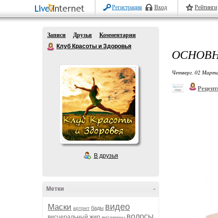
Регистрация
Вход
Рейтинги
Записи
Друзья
Комментарии
Клуб Красоты и Здоровья
ОСНОВН
Четверг, 02 Марта
Рецепт
В друзья
Метки
-
видео
Маски
бады
артрит
волосы
висцеральный жир
витамины