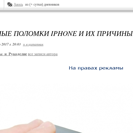
Авось
из (+ сутки) дневников
ЫЕ ПОЛОМКИ IPHONE И ИХ ПРИЧИНЫ
 2017 г. 20:03
+ в цитатник
ы_и_Рукоделие
все записи автора