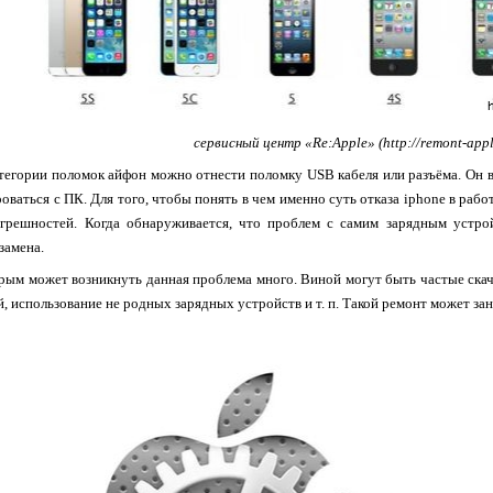
сервисный центр «Re:Apple» (http://remont-appl
егории поломок айфон можно отнести поломку USB кабеля или разъёма. Он вд
оваться с ПК. Для того, чтобы понять в чем именно суть отказа iphone в раб
огрешностей. Когда обнаруживается, что проблем с самим зарядным устрой
замена.
рым может возникнуть данная проблема много. Виной могут быть частые скач
, использование не родных зарядных устройств и т. п. Такой ремонт может зан