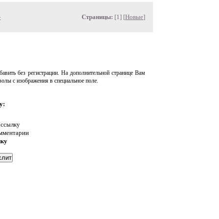
»
Страницы:
[1] [
Новые
]
авить без регистрации. На дополнительной странице Вам
волы с изображения в специальное поле.
у:
 ссылку
омментарии
нку