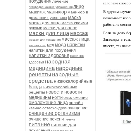
похудения
лечение
iphoneне способ
лицо
лимфодренажные упражнения
макияж
маникюр
В другом случае
маникюр в
маска
домашних условиях
показывает изоб
маска для лица
маска своими
работа не соста
маски для волос
руками
маски для лица
массаж
Если за дело бе
массаж лица
Загвоздка в том
массаж для похудения
напитки
мода
мед
массаж стоп
вместе, так как
напитки для похудения
напитки здоровья
напиток
народная
здоровья
медицина
народные
рецепты
народные
средства
низкокалорийные
блюда
низкокалорийные
новости
новости
рецепты
медицины
ногти
омоложение
омоложение лица
онлайн
очищение
казино
остеохондроз
очищение организма
очищение печени
печень
питание
питание для
похудения
поджелудочная