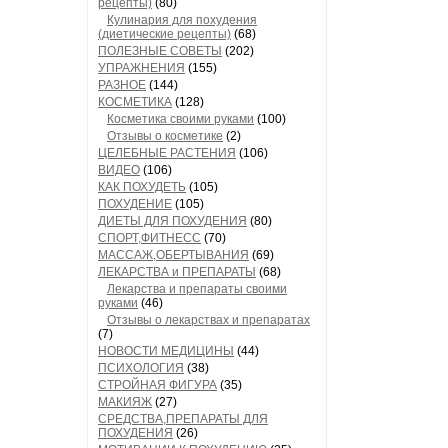
рецепты)
(80)
Кулинария для похудения
(диетические рецепты)
(68)
ПОЛЕЗНЫЕ СОВЕТЫ
(202)
УПРАЖНЕНИЯ
(155)
РАЗНОЕ
(144)
КОСМЕТИКА
(128)
Косметика своими руками
(100)
Отзывы о косметике
(2)
ЦЕЛЕБНЫЕ РАСТЕНИЯ
(106)
ВИДЕО
(106)
КАК ПОХУДЕТЬ
(105)
ПОХУДЕНИЕ
(105)
ДИЕТЫ ДЛЯ ПОХУДЕНИЯ
(80)
СПОРТ,ФИТНЕСС
(70)
МАССАЖ,ОБЕРТЫВАНИЯ
(69)
ЛЕКАРСТВА и ПРЕПАРАТЫ
(68)
Лекарства и препараты своими
руками
(46)
Отзывы о лекарствах и препаратах
(7)
НОВОСТИ МЕДИЦИНЫ
(44)
ПСИХОЛОГИЯ
(38)
СТРОЙНАЯ ФИГУРА
(35)
МАКИЯЖ
(27)
СРЕДСТВА,ПРЕПАРАТЫ ДЛЯ
ПОХУДЕНИЯ
(26)