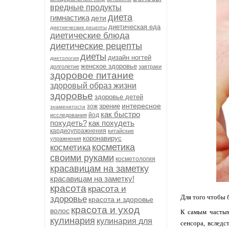
вредные продукты
диета
гимнастика
дети
диетическая еда
диетиеческие рецепты
диетические блюда
диетические рецепты
диеты
дизайн ногтей
диетология
женское здоровье
долголетие
завтраки
здоровое питание
здоровый образ жизни
здоровье
здоровье детей
интересное
зрение
зож
знаменитости
как быстро
йод
исследования
похудеть?
как похудеть
кардиоупражнения
китайские
коронавирус
упражнения
косметика
косметика
своими руками
косметология
красавицам на заметку
красавицам на заметку!
красота
красота и
Для того чтобы 
здоровье
красота и здоровье
красота и уход
волос
К самым частым
кулинария
кулинария для
сенсора, вследс