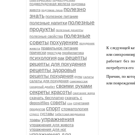
поджелудочная железа
подтяжка
полезно
живота
подтяжка лица
знать
полезное питание
полезные
полезные напитки
продукты
полезные рецепты
полезные
полезные свойства
советы
похудение
похудение
К следующей кат
правильное питание
живота
прически
простуда
профилактика
или синхронизир
рецепты
психология
рак
работает без п
рецепты для похудения
потребуется его 
рецепты здоровья
рецепты похудения
Причин, по кото
руны
салаты
салаты для похудения
самомассаж
или повреждений
своими руками
сахарный диабет
секреты красоты
сжигание жира
скачать бесплатно
скачать с
советы
depositfiles
сочетания
сон
спорт
стоматология
продуктов
суставы
стресс
тибетская медицина
упражнения
травы
упражнения для живота
упражнения для ног
упражнения для