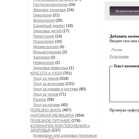
Гастроэнтерология
(24)
Женское здоровье
(24)
Комментироват
Онкология
(21)
Флебология
(20)
Сахарный диабет
(18)
Здоровье детей
(17)
Добавить комм
Гипертония
(14)
Введите свое имя и
Психология
(10)
Дерматалогия
(4)
Музыкотерапия
(2)
Регистрация
Хирургия
(2)
Невралогия
(2)
Текст коммен
Здоровье животных
(1)
КРАСОТА и УХОД
(701)
Уход за лицом
(318)
Уход за волосами
(131)
Уход за руками и ногтями
(80)
Уход за телом
(71)
Разное
(58)
Уход за ногами
(40)
Проверка орфог
ПОЛЕЗНО ЗНАТЬ
(487)
НАРОДНАЯ МЕДИЦИНА
(354)
ПОЛЕЗНОЕ ПИТАНИЕ
(278)
КУЛИНАРИЯ ДЛЯ ПОХУДЕНИЯ и
ЗДОРОВЬЯ
(237)
Кулинария для здоровья (полезные