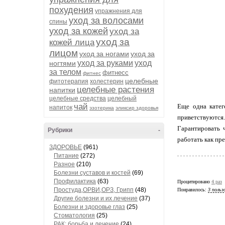
похудения
упражнения для
уход за волосами
спины
уход за кожей
уход за
уход за
кожей лица
лицом
уход за ногами
уход за
уход за руками
уход
ногтями
за телом
фитнесс
фитнес
целебные
фитотерапия
холестерин
целебные растения
напитки
целебные средства
целебный
чай
Еще одна катег
напиток
эзотерика
эликсир здоровья
приветствуются
Гарантировать 
Рубрики
-
работать как пре
ЗДОРОВЬЕ
(961)
Питание
(272)
Разное
(210)
Болезни суставов и костей
(69)
Профилактика
(63)
Процитировано
4 раз
Простуда,ОРВИ,ОРЗ, Грипп
(48)
Понравилось:
3 польз
Другие болезни и их лечение
(37)
Болезни и здоровье глаз
(25)
Стоматология
(25)
РАК: борьба и лечение
(24)