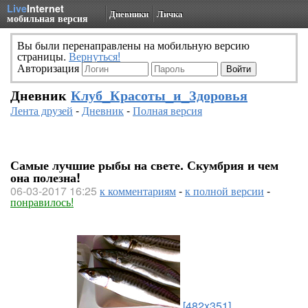
Live
Internet
Дневники
Личка
мобильная версия
Вы были перенаправлены на мобильную версию
страницы.
Вернуться!
Авторизация
Дневник
Клуб_Красоты_и_Здоровья
Лента друзей
-
Дневник
-
Полная версия
Самые лучшие рыбы на свете. Скумбрия и чем
она полезна!
06-03-2017 16:25
к комментариям
-
к полной версии
-
понравилось!
[482x351]