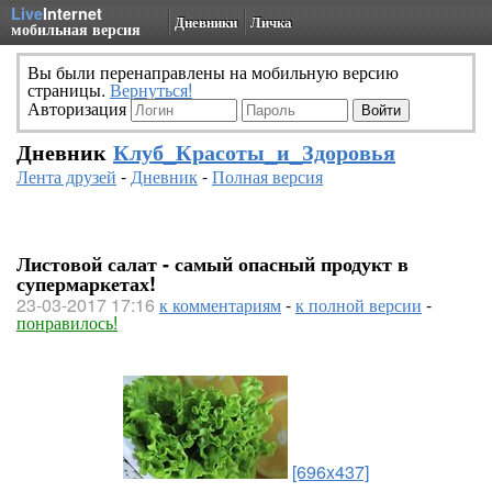
Live
Internet
Дневники
Личка
мобильная версия
Вы были перенаправлены на мобильную версию
страницы.
Вернуться!
Авторизация
Дневник
Клуб_Красоты_и_Здоровья
Лента друзей
-
Дневник
-
Полная версия
Листовой салат - самый опасный продукт в
супермаркетах!
23-03-2017 17:16
к комментариям
-
к полной версии
-
понравилось!
[696x437]