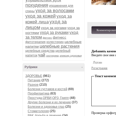
похудения
упражнения для
уход за волосами
спины
уход за кожей
уход за
уход за
кожей лица
лицом
уход за ногами
уход за
Комментироват
уход за руками
уход
ногтями
за телом
фитнесс
фитнес
целебные
фитотерапия
холестерин
целебные растения
напитки
целебные средства
целебный
Добавить комм
чай
Введите свое имя и
напиток
эзотерика
эликсир здоровья
Рубрики
-
Регистрация
ЗДОРОВЬЕ
(961)
Текст коммен
Питание
(272)
Разное
(210)
Болезни суставов и костей
(69)
Профилактика
(63)
Простуда,ОРВИ,ОРЗ, Грипп
(48)
Другие болезни и их лечение
(37)
Болезни и здоровье глаз
(25)
Стоматология
(25)
Проверка орфог
РАК: борьба и лечение
(24)