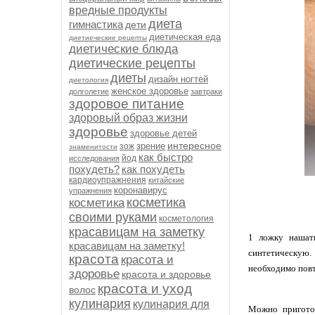
вредные продукты
диета
гимнастика
дети
диетическая еда
диетиеческие рецепты
диетические блюда
диетические рецепты
диеты
дизайн ногтей
диетология
женское здоровье
долголетие
завтраки
здоровое питание
здоровый образ жизни
здоровье
здоровье детей
интересное
зрение
зож
знаменитости
как быстро
йод
исследования
похудеть?
как похудеть
кардиоупражнения
китайские
коронавирус
упражнения
косметика
косметика
своими руками
косметология
красавицам на заметку
1 ложку нашат
красавицам на заметку!
синтетическую.
красота
красота и
необходимо повто
здоровье
красота и здоровье
красота и уход
волос
кулинария
кулинария для
Можно приготов