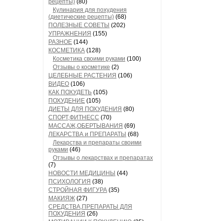
рецепты)
(80)
Кулинария для похудения
(диетические рецепты)
(68)
ПОЛЕЗНЫЕ СОВЕТЫ
(202)
УПРАЖНЕНИЯ
(155)
РАЗНОЕ
(144)
КОСМЕТИКА
(128)
Косметика своими руками
(100)
Отзывы о косметике
(2)
ЦЕЛЕБНЫЕ РАСТЕНИЯ
(106)
ВИДЕО
(106)
КАК ПОХУДЕТЬ
(105)
ПОХУДЕНИЕ
(105)
ДИЕТЫ ДЛЯ ПОХУДЕНИЯ
(80)
СПОРТ,ФИТНЕСС
(70)
МАССАЖ,ОБЕРТЫВАНИЯ
(69)
ЛЕКАРСТВА и ПРЕПАРАТЫ
(68)
Лекарства и препараты своими
руками
(46)
Отзывы о лекарствах и препаратах
(7)
НОВОСТИ МЕДИЦИНЫ
(44)
ПСИХОЛОГИЯ
(38)
СТРОЙНАЯ ФИГУРА
(35)
МАКИЯЖ
(27)
СРЕДСТВА,ПРЕПАРАТЫ ДЛЯ
ПОХУДЕНИЯ
(26)