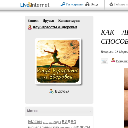
Регистрация
Вход
Рейтинги
Записи
Друзья
Комментарии
Клуб Красоты и Здоровья
КАК Л
СПОСОБ
Вторник, 28 Марта
Рецепт
В друзья
Метки
-
видео
Маски
бады
артрит
волосы
висцеральный жир
витамины