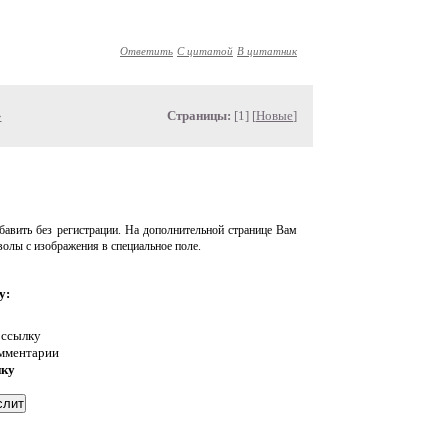
Ответить
С цитатой
В цитатник
»
Страницы:
[1] [
Новые
]
авить без регистрации. На дополнительной странице Вам
волы с изображения в специальное поле.
у:
 ссылку
омментарии
нку