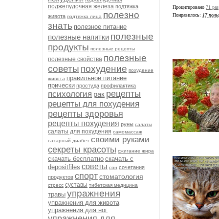
поджелудочная железа
подтяжка
Процитировано
71 раз
полезно
Понравилось:
17 поль
живота
подтяжка лица
знать
полезное питание
полезные
полезные напитки
продукты
полезные рецепты
полезные
полезные свойства
советы
похудение
похудение
правильное питание
живота
прически
простуда
профилактика
рецепты
психология
рак
рецепты для похудения
рецепты здоровья
рецепты похудения
руны
салаты
салаты для похудения
самомассаж
своими руками
сахарный диабет
секреты красоты
сжигание жира
скачать бесплатно
скачать с
советы
depositfiles
сочетания
сон
спорт
стоматология
продуктов
суставы
стресс
тибетская медицина
упражнения
травы
упражнения для живота
упражнения для ног
упражнения для