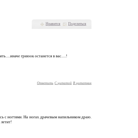
Нравится
Поделиться
.....иначе гриюок останется в вас.....!
Ответить
С цитатой
В цитатник
сь с ногтями. На ногах драчевым напильником драю.
 летит!