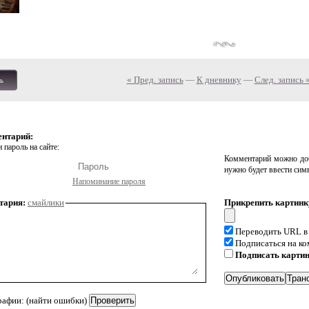
« Пред. запись
—
К дневнику
—
След. запись 
ь
ентарий:
 пароль на сайте:
Комментарий можно доб
нужно будет ввести сим
Напоминание пароля
тария:
смайлики
Прикрепить картинк
Переводить URL в
Подписаться на к
Подписать карти
рафии: (найти ошибки)