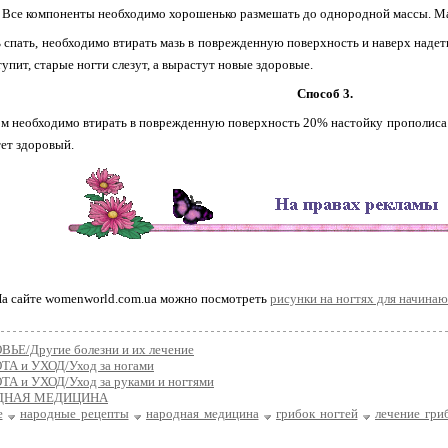
 Все компоненты необходимо хорошенько размешать до однородной массы. Ма
 спать, необходимо втирать мазь в поврежденную поверхность и наверх надеть
упит, старые ногти слезут, а вырастут новые здоровые.
Способ 3.
 необходимо втирать в поврежденную поверхность 20% настойку прополиса на
тет здоровый.
а сайте womenworld.com.ua можно посмотреть
рисунки на ногтях для начина
ВЬЕ/Другие болезни и их лечение
ТА и УХОД/Уход за ногами
ТА и УХОД/Уход за руками и ногтями
ДНАЯ МЕДИЦИНА
е
народные рецепты
народная медицина
грибок ногтей
лечение гри