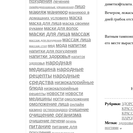
похудения
лечение
диметилфталата.
лицо
лимфодренажные упражнения
макияж
маникюр
маникюр в
Вечером, ложась
маска
домашних условиях
дней грибок отст
маска для лица
маска своими
маски для волос
руками
маски для лица
массаж
Ватным тампоном
массаж лица
массаж для похудения
его месте вырас
напитки
мода
мед
массаж стоп
напитки для похудения
напитки здоровья
напиток
народная
здоровья
медицина
народные
рецепты
народные
средства
низкокалорийные
блюда
низкокалорийные
Н
новости
новости
рецепты
медицины
ногти
омоложение
омоложение лица
Рубрики:
ЗДОРО
онлайн
КРАСО
очищение
казино
остеохондроз
КРАСО
очищение организма
НАРО
очищение печени
печень
Метки:
здоровь
питание
питание для
ногтями
похудения
поджелудочная