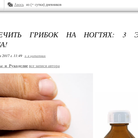
Авось
из (+ сутки) дневников
ЕЧИТЬ ГРИБОК НА НОГТЯХ: 3 
А!
 2017 г. 11:49
+ в цитатник
ы_и_Рукоделие
все записи автора