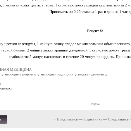
, 1 чайную ложку цветков терна, 1 столовую ложку плодов каштана залить 2 л 
Принимать по 0,25 стакана 1 раз в день за 1 час д
Рецепт 6:
ку цветков календулы, 1 чайную ложку плодов можжевельника обыкновенного,
 черной бузины, 2 чайные ложки крапивы двудомной, 1 столовую ложку травы п
слабом огне 5 минут, настаивать в течение 20 минут, процедить. Принимать
ДНАЯ МЕДИЦИНА
е
народные рецепты
народная медицина
поджелудочная
з
зователям
« Пред. запись
—
К дневнику
—
След. запись 
ь