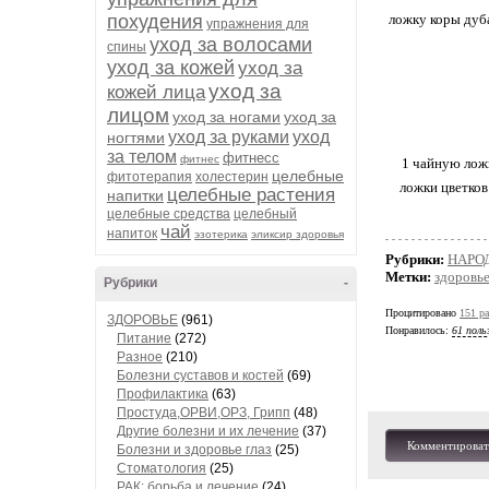
похудения
ложку коры дуба
упражнения для
уход за волосами
спины
уход за кожей
уход за
уход за
кожей лица
лицом
уход за ногами
уход за
уход за руками
уход
ногтями
за телом
фитнесс
фитнес
1 чайную лож
целебные
фитотерапия
холестерин
ложки цветков
целебные растения
напитки
целебные средства
целебный
чай
напиток
эзотерика
эликсир здоровья
Рубрики:
НАРО
Метки:
здоровь
Рубрики
-
Процитировано
151 ра
ЗДОРОВЬЕ
(961)
Понравилось:
61 поль
Питание
(272)
Разное
(210)
Болезни суставов и костей
(69)
Профилактика
(63)
Простуда,ОРВИ,ОРЗ, Грипп
(48)
Другие болезни и их лечение
(37)
Комментироват
Болезни и здоровье глаз
(25)
Стоматология
(25)
РАК: борьба и лечение
(24)