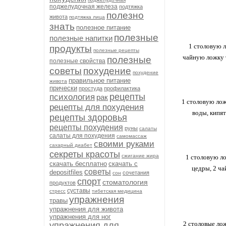
поджелудочная железа
подтяжка
полезно
живота
подтяжка лица
знать
полезное питание
полезные
полезные напитки
1 столовую 
продукты
полезные рецепты
чайную ложку т
полезные
полезные свойства
советы
похудение
похудение
правильное питание
живота
прически
простуда
профилактика
рецепты
психология
рак
1 столовую лож
рецепты для похудения
воды, кипят
рецепты здоровья
рецепты похудения
руны
салаты
салаты для похудения
самомассаж
своими руками
сахарный диабет
секреты красоты
сжигание жира
1 столовую ло
скачать бесплатно
скачать с
цедры, 2 ча
советы
depositfiles
сочетания
сон
спорт
стоматология
продуктов
суставы
стресс
тибетская медицина
упражнения
травы
упражнения для живота
упражнения для ног
2 столовые ло
упражнения для