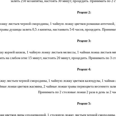
залить 250 мл кипятка, настоять 30 минут, процедить. Принимать по 2 с
Рецепт 2:
ложку листьев черной смородины, 1 чайную ложку цветков ромашки аптечной,
равы душицы залить 0,5 л кипятка, настаивать 5-6 часов, процедить. Принимать
Рецепт 3:
ку корней кизила, 1 чайную ложку листьев мелиссы, 1 чайная ложка листьев м
ить на слабом огне 15 минут, настоять 20 минут, процедить. Принимать по 3 ст
Рецепт 4:
жку листьев черной смородины, 1 чайную ложку цветков календулы, 1 чайная 
йные ложки цветков жасмина, 2 чайные ложки травы первоцвета весеннего залить
Принимать по 2 столовые ложки 2 раза в день за 2 ча
Рецепт 5:
жки цветков липы сердцевидной, 1 столовую ложку листьев черной смородины,