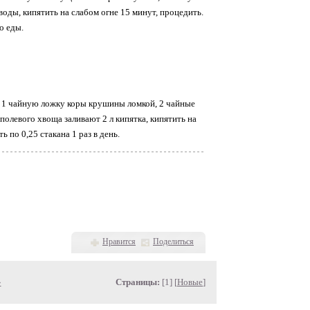
воды, кипятить на слабом огне 15 минут, процедить.
о еды.
 1 чайную ложку коры крушины ломкой, 2 чайные
олевого хвоща заливают 2 л кипятка, кипятить на
 по 0,25 стакана 1 раз в день.
Нравится
Поделиться
»
Страницы:
[1] [
Новые
]