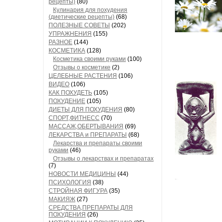
рецепты)
(80)
Кулинария для похудения
(диетические рецепты)
(68)
ПОЛЕЗНЫЕ СОВЕТЫ
(202)
УПРАЖНЕНИЯ
(155)
РАЗНОЕ
(144)
КОСМЕТИКА
(128)
Косметика своими руками
(100)
Отзывы о косметике
(2)
ЦЕЛЕБНЫЕ РАСТЕНИЯ
(106)
ВИДЕО
(106)
КАК ПОХУДЕТЬ
(105)
ПОХУДЕНИЕ
(105)
ДИЕТЫ ДЛЯ ПОХУДЕНИЯ
(80)
СПОРТ,ФИТНЕСС
(70)
МАССАЖ,ОБЕРТЫВАНИЯ
(69)
ЛЕКАРСТВА и ПРЕПАРАТЫ
(68)
Лекарства и препараты своими
руками
(46)
Отзывы о лекарствах и препаратах
(7)
НОВОСТИ МЕДИЦИНЫ
(44)
ПСИХОЛОГИЯ
(38)
СТРОЙНАЯ ФИГУРА
(35)
МАКИЯЖ
(27)
СРЕДСТВА,ПРЕПАРАТЫ ДЛЯ
ПОХУДЕНИЯ
(26)