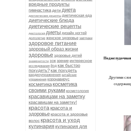
вредные продукты
диета
гимнастика
дети
диетическая еда
диетиеческие рецепты
диетические блюда
диетические рецепты
диеты
дизайн ногтей
диетология
женское здоровье
долголетие
завтраки
здоровое питание
здоровый образ жизни
здоровье
здоровье детей
Поджелудочная
интересное
зрение
зож
знаменитости
как быстро
йод
исследования
похудеть?
как похудеть
кардиоупражнения
китайские
Другими слов
коронавирус
упражнения
косметика
косметика
содержащи
своими руками
косметология
красавицам на заметку
красавицам на заметку!
красота
красота и
здоровье
красота и здоровье
красота и уход
волос
кулинария
кулинария для