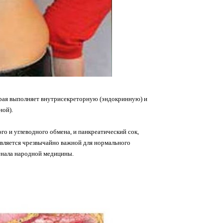
орая выполняет внутрисекреторную (эндокринную) и
ой).
го и углеводного обмена, и панкреатический сок,
ляется чрезвычайно важной для нормального
енала народной медицины.