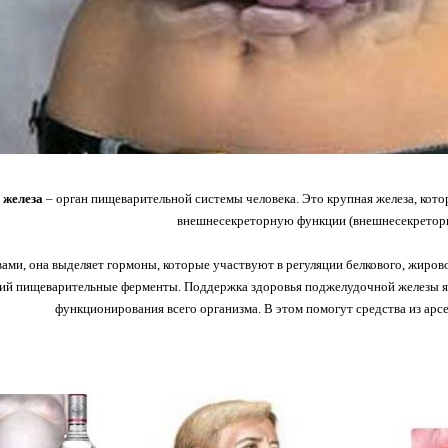
 железа
– орган пищеварительной системы человека. Это крупная железа, кот
внешнесекреторную функции (внешнесекреторн
ами, она выделяет гормоны, которые участвуют в регуляции белкового, жирово
й пищеварительные ферменты. Поддержка здоровья поджелудочной железы яв
функционирования всего организма. В этом помогут средства из арс