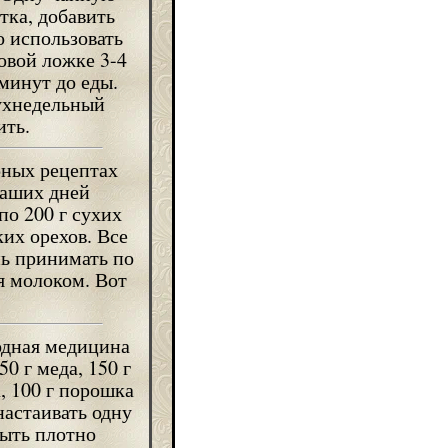
тка, добавить
о использовать
ловой ложке 3-4
 минут до еды.
вухнедельный
ить.
рных рецептах
наших дней
по 200 г сухих
их орехов. Все
нь принимать по
я молоком. Вот
одная медицина
 г меда, 150 г
а, 100 г порошка
астаивать одну
рыть плотно