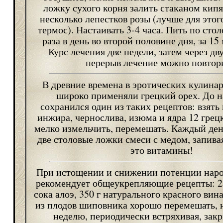
ложку сухого корня залить стаканом кипя
несколько лепестков розы (лучше для этог
термос). Настаивать 3-4 часа. Пить по сто
раза в день во второй половине дня, за 15
Курс лечения две недели, затем через д
перерыв лечение можно повтор
В древние времена в эротических кулина
широко применяли грецкий орех. До 
сохранился один из таких рецептов: взять 
инжира, чернослива, изюма и ядра 12 грецк
мелко измельчить, перемешать. Каждый де
две столовые ложки смеси с медом, запива
это витамины!
При истощении и снижении потенции нар
рекомендует общеукрепляющие рецепты: 250
сока алоэ, 350 г натурального красного вин
из плодов шиповника хорошо перемешать, н
неделю, периодически встряхивая, зак