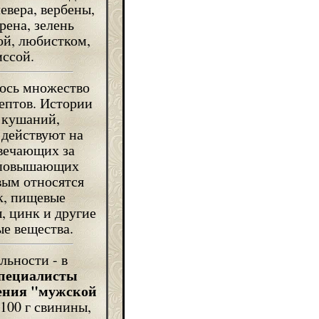
евера, вербены,
рена, зелень
ой, любистком,
иссой.
лось множество
ептов. Истории
 кушаний,
 действуют на
твечающих за
и повышающих
вым относятся
к, пищевые
, цинк и другие
е вещества.
льности - в
специалисты
чения "мужской
 100 г свинины,