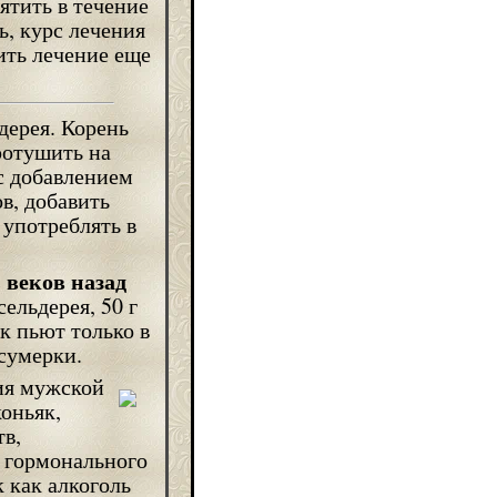
пятить в течение
ь, курс лечения
ить лечение еще
дерея. Корень
ротушить на
с добавлением
ов, добавить
употреблять в
 веков назад
сельдерея, 50 г
к пьют только в
 сумерки.
ия мужской
оньяк,
тв,
 гормонального
к как алкоголь