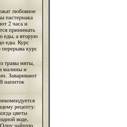
ложат любовное
вы пастернака
ают 2 часа и
тся принимать
до еды, а вторую
до еды. Курс
о перерыва курс
з травы мяты,
ев малины и
ях. Заваривают
 В напиток
рекомендуется
щему рецепту:
когда цветы
одной воде,
. Одну чайную