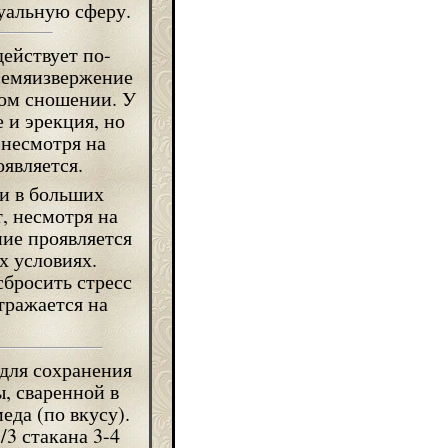
суальную сферу.
ействует по-
 семяизвержение
вом сношении. У
 и эрекция, но
 несмотря на
оявляется.
и в больших
, несмотря на
ние проявляется
х условиях.
бросить стресс
тражается на
для сохранения
, сваренной в
еда (по вкусу).
/3 стакана 3-4