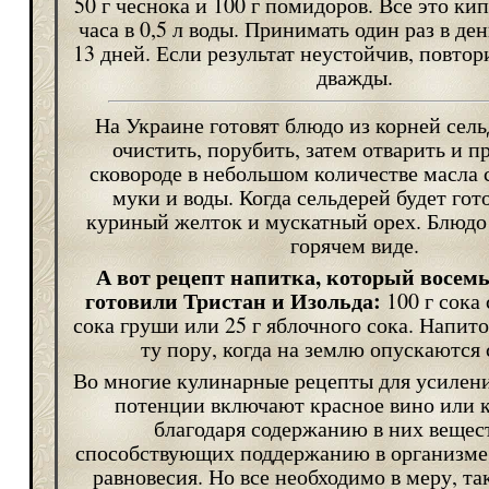
50 г чеснока и 100 г помидоров. Все это ки
часа в 0,5 л воды. Принимать один раз в ден
13 дней. Если результат неустойчив, повтор
дважды.
На Украине готовят блюдо из корней сель
очистить, порубить, затем отварить и п
сковороде в небольшом количестве масла 
муки и воды. Когда сельдерей будет гот
куриный желток и мускатный орех. Блюдо 
горячем виде.
А вот рецепт напитка, который восемь
готовили Тристан и Изольда:
100 г сока 
сока груши или 25 г яблочного сока. Напито
ту пору, когда на землю опускаются
Во многие кулинарные рецепты для усилен
потенции включают красное вино или к
благодаря содержанию в них вещес
способствующих поддержанию в организме
равновесия. Но все необходимо в меру, та