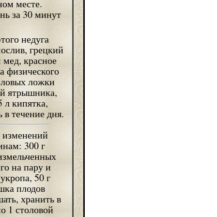
ном месте.
нь за 30 минут
того недуга
нослив, грецкий
 мед, красное
за физического
оловых ложки
ей ятрышника,
5 л кипятка,
ь в течение дня.
х изменений
нам: 300 г
 измельченных
го на пару и
укропа, 50 г
шка плодов
ать, хранить в
о 1 столовой