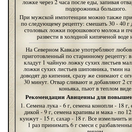
ложке через 2 часа после еды, запивая отв
подорожника большого.
При мужской импотенции можно также при
по следующему рецепту: смешать 30 - 40 г
столовых ложки порошкового молока и пч
развести в холодной кипяченой воде 
На Северном Кавказе употребляют любов
приготовленный по старинному рецепту: 
кладут 1 чайную ложку сухих листьев мал
ложки сухих листьев шиповника, тмин на 
доводят до кипения, сразу же снимают с ог
30 минут. Отвар сливают и добавляют 2 с
коньяка, пьют в теплом виде
Рекомендации Авиценны для повышен
1. Семена лука - 6 г, семена конопли - 18 г
дикой - 9 г, семена крапивы и мака - по 1
кунжут - 15 г, сахар - 18 г. Все измельчить 
1 раз принимать 6 г смеси с разбавленн
вином.