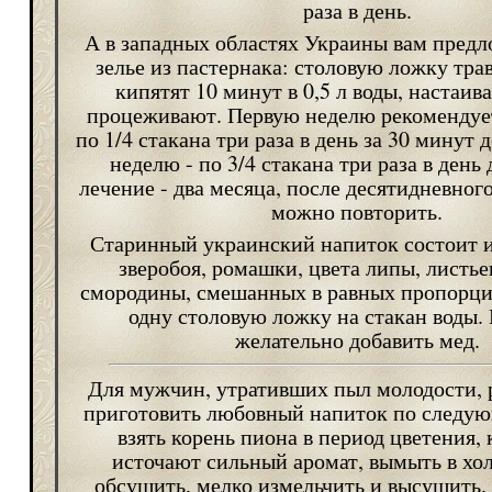
раза в день.
А в западных областях Украины вам пред
зелье из пастернака: столовую ложку тра
кипятят 10 минут в 0,5 л воды, настаив
процеживают. Первую неделю рекомендуе
по 1/4 стакана три раза в день за 30 минут 
неделю - по 3/4 стакана три раза в день 
лечение - два месяца, после десятидневног
можно повторить.
Старинный украинский напиток состоит и
зверобоя, ромашки, цвета липы, листь
смородины, смешанных в равных пропорци
одну столовую ложку на стакан воды.
желательно добавить мед.
Для мужчин, утративших пыл молодости, 
приготовить любовный напиток по следую
взять корень пиона в период цветения, 
источают сильный аромат, вымыть в хол
обсушить, мелко измельчить и высушить