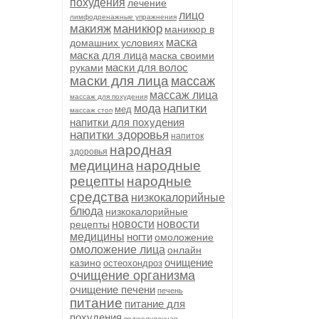
похудения
лечение
лицо
лимфодренажные упражнения
макияж
маникюр
маникюр в
маска
домашних условиях
маска для лица
маска своими
маски для волос
руками
маски для лица
массаж
массаж лица
массаж для похудения
напитки
мода
мед
массаж стоп
напитки для похудения
напитки здоровья
напиток
народная
здоровья
медицина
народные
рецепты
народные
средства
низкокалорийные
блюда
низкокалорийные
новости
новости
рецепты
медицины
ногти
омоложение
омоложение лица
онлайн
очищение
казино
остеохондроз
очищение организма
очищение печени
печень
питание
питание для
похудения
поджелудочная