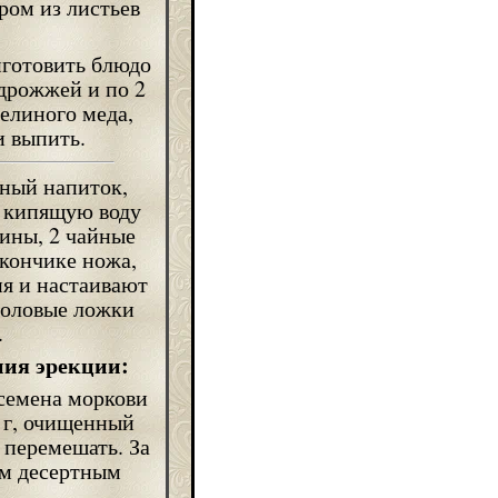
аром из листьев
готовить блюдо
 дрожжей и по 2
елиного меда,
и выпить.
ный напиток,
в кипящую воду
ины, 2 чайные
кончике ножа,
ня и настаивают
толовые ложки
.
ия эрекции:
, семена моркови
2 г, очищенный
и перемешать. За
ым десертным