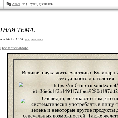
Авось
из (+ сутки) дневников
ТНАЯ ТЕМА.
реля 2017 г. 11:58
+ в цитатник
й
все записи автора
Великая наука жить счастливо. Кулинарны
сексуального долголетия
Очевидно, все знают о том, что 
систематически употреблять в пищу 
зелень и некоторые другие продукты
сексуальных возможностей. Также желат