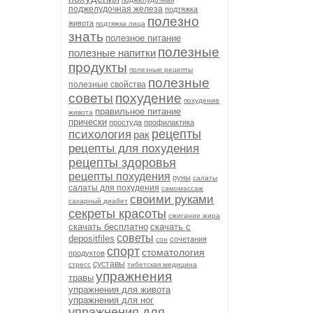
поджелудочная железа
подтяжка
полезно
живота
подтяжка лица
знать
полезное питание
полезные
полезные напитки
продукты
полезные рецепты
полезные
полезные свойства
советы
похудение
похудение
правильное питание
живота
прически
простуда
профилактика
рецепты
психология
рак
рецепты для похудения
рецепты здоровья
рецепты похудения
руны
салаты
салаты для похудения
самомассаж
своими руками
сахарный диабет
секреты красоты
сжигание жира
скачать бесплатно
скачать с
советы
depositfiles
сочетания
сон
спорт
стоматология
продуктов
суставы
стресс
тибетская медицина
упражнения
травы
упражнения для живота
упражнения для ног
упражнения для