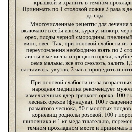
крышкой и хранить в темном прохлад
Принимать по 1 столовой ложке 3 раза в де
до еды.
Многочисленные рецепты для лечения э
включают в себя изюм, курагу, инжир, чер
орех, плоды черной смородины, пчелиный
вино, овес. Так, при половой слабости из-
переутомления необходимо взять по 2 ст
листьев мелиссы и грецкого ореха, клубн
семя мальвы, все это смолоть, залить 1,
настаивать, укутав, 2 часа, процедить и пит
При половой слабости из-за возрастны
народная медицина рекомендует мужчи
измельченных ядер грецкого ореха, 100 г
лесных орехов (фундука), 100 г сваренно
размятого чеснока, 50 г молотых плодов 
корневищ родиолы розовой, 100 г поро
шиповника и 1 кг меда тщательно, перемеш
темном прохладном месте и принимать п