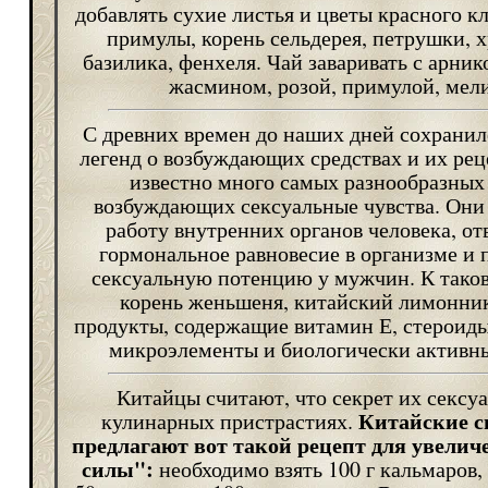
добавлять сухие листья и цветы красного кл
примулы, корень сельдерея, петрушки, х
базилика, фенхеля. Чай заваривать с арник
жасмином, розой, примулой, мел
С древних времен до наших дней сохрани
легенд о возбуждающих средствах и их рец
известно много самых разнообразных
возбуждающих сексуальные чувства. Они
работу внутренних органов человека, о
гормональное равновесие в организме 
сексуальную потенцию у мужчин. К тако
корень женьшеня, китайский лимонни
продукты, содержащие витамин Е, стероиды
микроэлементы и биологически активны
Китайцы считают, что секрет их сексуа
Китайские 
кулинарных пристрастиях.
предлагают вот такой рецепт для увели
силы":
необходимо взять 100 г кальмаров,