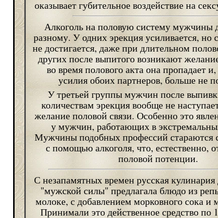
оказывает губительное воздействие на сек
Алкоголь на половую систему мужчины д
разному. У одних эрекция усиливается, но
не достигается, даже при длительном поло
других после выпитого возникают желание
во время полового акта она пропадает и,
усилия обоих партнеров, больше не п
У третьей группы мужчин после выпивк
количествам эрекция вообще не наступает
желание половой связи. Особенно это явле
у мужчин, работающих в экстремальны
Мужчины подобных профессий стараются с
с помощью алкоголя, что, естественно, о
половой потенции.
С незапамятных времен русская кулинария 
"мужской силы" предлагала блюдо из репы
молоке, с добавлением морковного сока и м
Принимали это действенное средство по 1