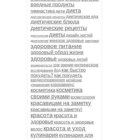
вредные продукты
диета
гимнастика
дети
диетическая еда
диетиеческие рецепты
диетические блюда
диетические рецепты
диеты
дизайн ногтей
диетология
женское здоровье
долголетие
завтраки
здоровое питание
здоровый образ жизни
здоровье
здоровье детей
интересное
зрение
зож
знаменитости
как быстро
йод
исследования
похудеть?
как похудеть
кардиоупражнения
китайские
коронавирус
упражнения
косметика
косметика
своими руками
косметология
красавицам на заметку
красавицам на заметку!
красота
красота и
здоровье
красота и здоровье
красота и уход
волос
кулинария
кулинария для