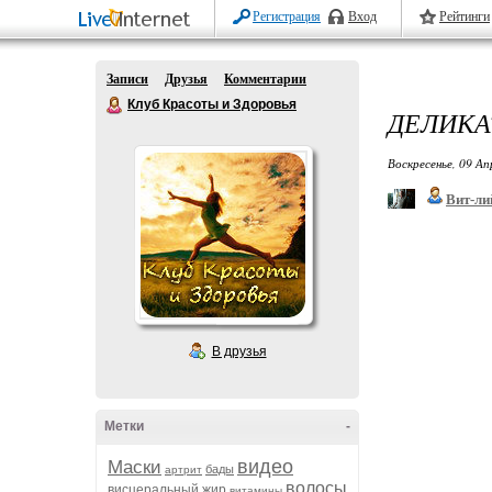
Регистрация
Вход
Рейтинги
Записи
Друзья
Комментарии
Клуб Красоты и Здоровья
ДЕЛИКА
Воскресенье, 09 Ап
Вит-ли
В друзья
Метки
-
видео
Маски
бады
артрит
волосы
висцеральный жир
витамины