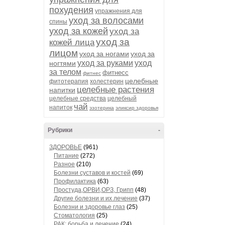
похудения
упражнения для
уход за волосами
спины
уход за кожей
уход за
уход за
кожей лица
лицом
уход за ногами
уход за
уход за руками
уход
ногтями
за телом
фитнесс
фитнес
целебные
фитотерапия
холестерин
целебные растения
напитки
целебные средства
целебный
чай
напиток
эзотерика
эликсир здоровья
Рубрики
-
ЗДОРОВЬЕ
(961)
Питание
(272)
Разное
(210)
Болезни суставов и костей
(69)
Профилактика
(63)
Простуда,ОРВИ,ОРЗ, Грипп
(48)
Другие болезни и их лечение
(37)
Болезни и здоровье глаз
(25)
Стоматология
(25)
РАК: борьба и лечение
(24)