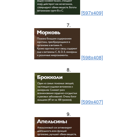
[597x409]
7.
[598x408]
8.
[599x407]
9.