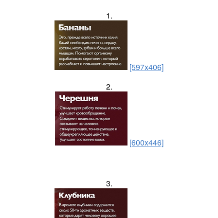
1.
[597x406]
2.
[600x446]
3.