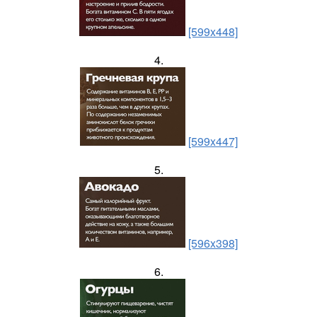
[599x448]
4.
[599x447]
5.
[596x398]
6.