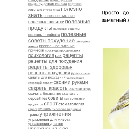
поджелудочная железа
подтяжка
полезно
живота
подтяжка лица
Просто д
знать
полезное питание
заметный 
полезные
полезные напитки
продукты
полезные рецепты
полезные
полезные свойства
советы
похудение
похудение
правильное питание
живота
прически
простуда
профилактика
рецепты
психология
рак
рецепты для похудения
рецепты здоровья
рецепты похудения
руны
салаты
салаты для похудения
самомассаж
своими руками
сахарный диабет
секреты красоты
сжигание жира
скачать бесплатно
скачать с
советы
depositfiles
сочетания
сон
спорт
стоматология
продуктов
суставы
стресс
тибетская медицина
упражнения
травы
упражнения для живота
упражнения для ног
упражнения для