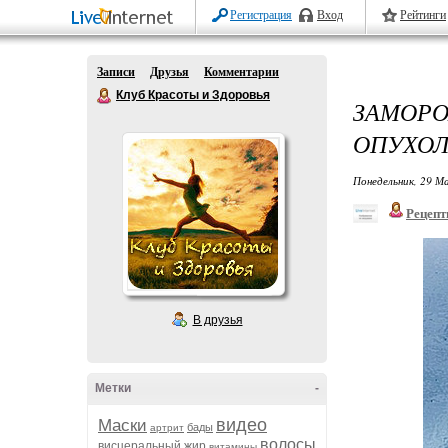
Регистрация
Вход
Рейтинги
Записи
Друзья
Комментарии
Клуб Красоты и Здоровья
ЗАМОР
ОПУХОЛ
Понедельник, 29 Ма
Рецепт
В друзья
Метки
-
видео
Маски
бады
артрит
волосы
висцеральный жир
витамины