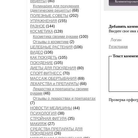
рецепты)
(80)
Комментироват
Кулинария для похудения
(диетические рецепты)
(68)
ПОЛЕЗНЫЕ СОВЕТЫ
(202)
УПРАЖНЕНИЯ
(155)
РАЗНОЕ
(144)
Добавить комм
Введите свое имя и
КОСМЕТИКА
(128)
Косметика своими руками
(100)
Отзывы о косметике
(2)
Регистрация
ЦЕЛЕБНЫЕ РАСТЕНИЯ
(106)
ВИДЕО
(106)
Текст коммен
КАК ПОХУДЕТЬ
(105)
ПОХУДЕНИЕ
(105)
ДИЕТЫ ДЛЯ ПОХУДЕНИЯ
(80)
СПОРТ,ФИТНЕСС
(70)
МАССАЖ,ОБЕРТЫВАНИЯ
(69)
ЛЕКАРСТВА и ПРЕПАРАТЫ
(68)
Лекарства и препараты своими
руками
(46)
Отзывы о лекарствах и препаратах
Проверка орфог
(7)
НОВОСТИ МЕДИЦИНЫ
(44)
ПСИХОЛОГИЯ
(38)
СТРОЙНАЯ ФИГУРА
(35)
МАКИЯЖ
(27)
СРЕДСТВА,ПРЕПАРАТЫ ДЛЯ
ПОХУДЕНИЯ
(26)