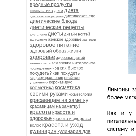
вредные продукты
диета
гимнастика
дети
диетическая еда
диетиеческие рецепты
диетические блюда
диетические рецепты
диеты
дизайн ногтей
диетология
женское здоровье
долголетие
завтраки
здоровое питание
здоровый образ жизни
здоровье
здоровье детей
интересное
зрение
зож
знаменитости
как быстро
йод
исследования
похудеть?
как похудеть
кардиоупражнения
китайские
коронавирус
упражнения
косметика
косметика
Лимоны за
своими руками
косметология
более мягк
красавицам на заметку
красавицам на заметку!
красота
красота и
Как и у 
здоровье
красота и здоровье
питательн
красота и уход
волос
систему и
кулинария
кулинария для