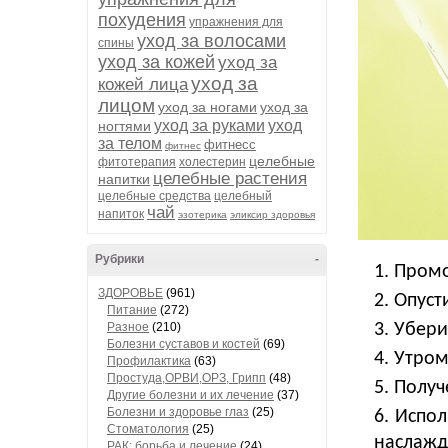
похудения
упражнения для
уход за волосами
спины
уход за кожей
уход за
уход за
кожей лица
лицом
уход за ногами
уход за
уход за руками
уход
ногтями
за телом
фитнесс
фитнес
целебные
фитотерапия
холестерин
целебные растения
напитки
целебные средства
целебный
чай
напиток
эзотерика
эликсир здоровья
Рубрики
-
Промо
ЗДОРОВЬЕ
(961)
Опуст
Питание
(272)
Разное
(210)
Убери
Болезни суставов и костей
(69)
Утром
Профилактика
(63)
Простуда,ОРВИ,ОРЗ, Грипп
(48)
Получ
Другие болезни и их лечение
(37)
Болезни и здоровье глаз
(25)
Испол
Стоматология
(25)
наслажд
РАК: борьба и лечение
(24)