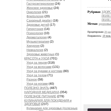
Гастроэнтерология
(24)
Женское здоровье
(24)
Рубрики:
ЗДОРО
Онкология
(21)
ПОЛЕ
Флебология
(20)
ПОЛЕ
Сахарный диабет
(18)
Метки:
здоровь
Здоровье детей
(17)
Гипертония
(14)
Процитировано
29 раз
Психология
(10)
Понравилось:
13 поль
Дерматалогия
(4)
Музыкотерапия
(2)
Хирургия
(2)
Невралогия
(2)
Здоровье животных
(1)
КРАСОТА и УХОД
(701)
Уход за лицом
(318)
Уход за волосами
(131)
Уход за руками и ногтями
(80)
Уход за телом
(71)
Разное
(58)
Уход за ногами
(40)
ПОЛЕЗНО ЗНАТЬ
(487)
НАРОДНАЯ МЕДИЦИНА
(354)
ПОЛЕЗНОЕ ПИТАНИЕ
(278)
КУЛИНАРИЯ ДЛЯ ПОХУДЕНИЯ и
ЗДОРОВЬЯ
(237)
Кулинария для здоровья (полезные