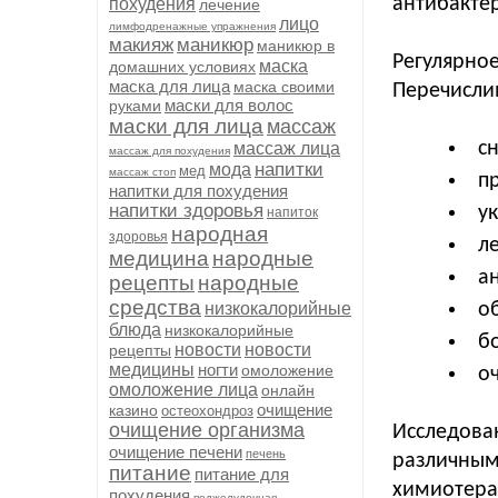
антибакте
похудения
лечение
лицо
лимфодренажные упражнения
макияж
маникюр
маникюр в
Регулярно
маска
домашних условиях
маска для лица
маска своими
Перечислим
маски для волос
руками
маски для лица
массаж
с
массаж лица
массаж для похудения
напитки
мода
мед
массаж стоп
п
напитки для похудения
напитки здоровья
у
напиток
народная
здоровья
л
медицина
народные
а
рецепты
народные
средства
низкокалорийные
о
блюда
низкокалорийные
б
новости
новости
рецепты
медицины
ногти
омоложение
о
омоложение лица
онлайн
очищение
казино
остеохондроз
очищение организма
Исследова
очищение печени
печень
различны
питание
питание для
химиотера
похудения
поджелудочная