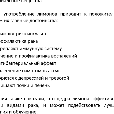
риальные вещества.
е употребление лимонов приводит к положите
 их главные достоинства:
нижают риск инсульта
рофилактика рака
крепляют иммунную систему
ечение и профилактика воспалений
нтибактериальный эффект
блегчение симптомов астмы
орются с депрессией и тревогой
чищают почки и печень
ния также показали, что цедра лимона эффектив
ми видами рака, и может подействовать луч
пия и облучение.