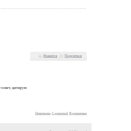
Нравится
Поделиться
т-совет, цитирую
Ответить
С цитатой
В цитатник