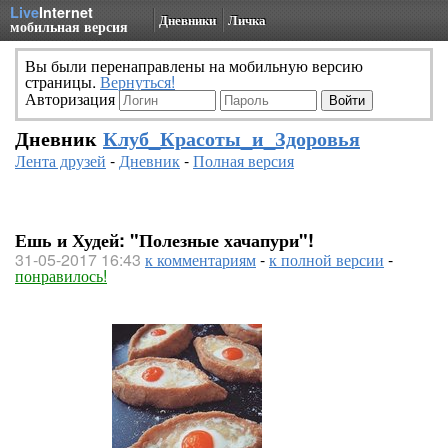
Live
Internet
Дневники
Личка
мобильная версия
Вы были перенаправлены на мобильную версию
страницы.
Вернуться!
Авторизация
Дневник
Клуб_Красоты_и_Здоровья
Лента друзей
-
Дневник
-
Полная версия
Ешь и Худей: "Полезные хачапури"!
31-05-2017 16:43
к комментариям
-
к полной версии
-
понравилось!