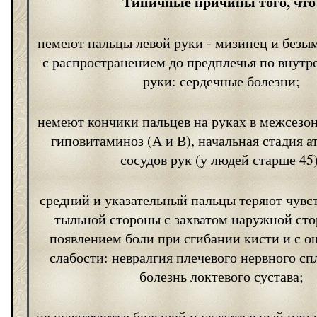
Типичные причины того, что
немеют пальцы левой руки - мизинец и безы
с распространением до предплечья по внутр
руки: сердечные болезни;
немеют кончики пальцев на руках в межсезон
гиповитаминоз (А и В), начальная стадия а
сосудов рук (у людей старше 45)
средний и указательный пальцы теряют чувс
тыльной стороны с захватом наружной сто
появлением боли при сгибании кисти и с 
слабости: невралгия плечевого нервного сп
болезнь локтевого сустава;
не чувствуются большой и указательный или 