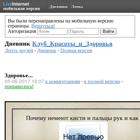
Live
Internet
Дневники
Личка
мобильная версия
Вы были перенаправлены на мобильную версию
страницы.
Вернуться!
Авторизация
Дневник
Клуб_Красоты_и_Здоровья
Лента друзей
-
Дневник
-
Полная версия
Здоровье...
05-06-2017 16:07
к комментариям
-
к полной версии
-
понравилось!
Почему немеют кисти и пальцы рук и как 