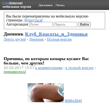
Live
Internet
Дневники
Личка
мобильная версия
Вы были перенаправлены на мобильную версию
страницы.
Вернуться!
Авторизация
Дневник
Клуб_Красоты_и_Здоровья
Лента друзей
-
Дневник
-
Полная версия
Причины, по которым комары кусают Вас
больше, чем других!
20-06-2017 15:57
к комментариям
-
к полной версии
-
понравилось!
[696x364]