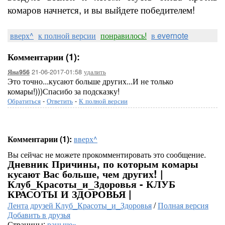
комаров начнется, и вы выйдете победителем!
вверх^
к полной версии
понравилось!
в evernote
Комментарии (1):
21-06-2017-01:58
удалить
Яна956
Это точно...кусают больше других...И не только
комары!)))Спасибо за подсказку!
Обратиться
-
Ответить
-
К полной версии
Комментарии (1):
вверх^
Вы сейчас не можете прокомментировать это сообщение.
Дневник Причины, по которым комары
кусают Вас больше, чем других! |
Клуб_Красоты_и_Здоровья - КЛУБ
КРАСОТЫ И ЗДОРОВЬЯ |
Лента друзей Клуб_Красоты_и_Здоровья
/
Полная версия
Добавить в друзья
Страницы:
раньше»