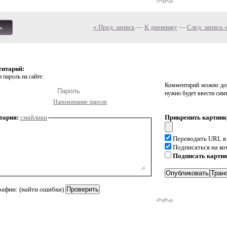
« Пред. запись
—
К дневнику
—
След. запись 
ь
ентарий:
 пароль на сайте:
Комментарий можно доб
нужно будет ввести сим
Напоминание пароля
тария:
смайлики
Прикрепить картинк
Переводить URL в
Подписаться на к
Подписать карти
рафии: (найти ошибки)