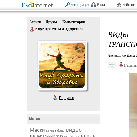
Регистрация
Вход
Рейтинги
Записи
Друзья
Комментарии
Клуб Красоты и Здоровья
ВИДЫ
ТРАНСП
Четверг, 06 Июля 
Рецепт
В друзья
Метки
-
видео
Маски
бады
артрит
волосы
висцеральный жир
витамины