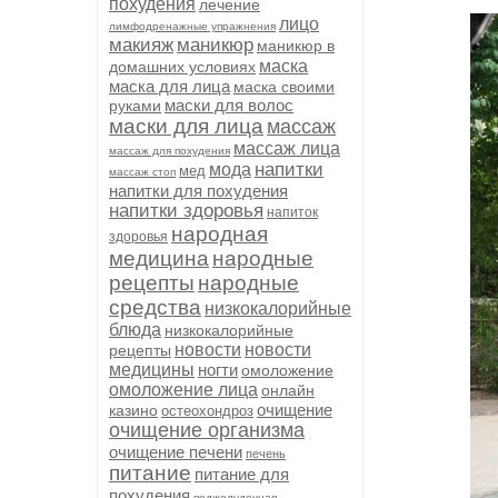
похудения
лечение
лицо
лимфодренажные упражнения
макияж
маникюр
маникюр в
маска
домашних условиях
маска для лица
маска своими
маски для волос
руками
маски для лица
массаж
массаж лица
массаж для похудения
напитки
мода
мед
массаж стоп
напитки для похудения
напитки здоровья
напиток
народная
здоровья
медицина
народные
рецепты
народные
средства
низкокалорийные
блюда
низкокалорийные
новости
новости
рецепты
медицины
ногти
омоложение
омоложение лица
онлайн
очищение
казино
остеохондроз
очищение организма
очищение печени
печень
питание
питание для
похудения
поджелудочная