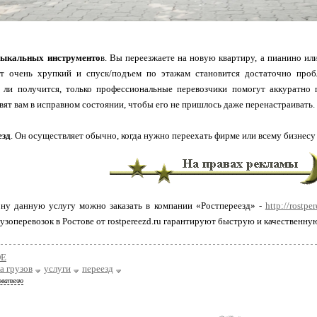
зыкальных инструменто
в. Вы переезжаете на новую квартиру, а пианино ил
т очень хрупкий и спуск/подъем по этажам становится достаточно проб
 ли получится, только профессиональные перевозчики помогут аккуратно 
авят вам в исправном состоянии, чтобы его не пришлось даже перенастраивать.
езд
. Он осуществляет обычно, когда нужно переехать фирме или всему бизнесу 
ону данную услугу можно заказать в компании «Ростпереезд» -
http://rostpe
рузоперевозок в Ростове от rostpereezd.ru гарантируют быструю и качественну
ОЕ
а грузов
услуги
переезд
ователю