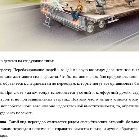
о делятся на следующие типы:
ереезд
. Перебазирование людей и вещей в новую квартиру дело нелегкое и х
это занимает много сил и времени. Чтобы вы могли спокойно продолжать свои 
и, обратитесь к специалистам по переездам, которые могут все организовать бы
зд
. При слове «дача» всегда вспоминается уютный и комфортный домик, сад
строить, но при минимальных затратах. Поэтому часто на дачу отвозят отс
с нет собственного авто или оно недостаточной вместительности, то, обратив
куда и как положить.
ина
. Такой вид переездов отличается рядом специфических отличий: больш
 таким переездом невозможно справится самостоятельно, и лучше обратитс
здов.