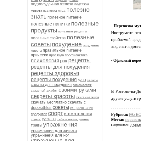
поджелудочная железа
подтяжка
полезно
живота
подтяжка лица
знать
полезное питание
полезные
полезные напитки
-
Перевозка му
продукты
полезные рецепты
Инструмент это
полезные
полезные свойства
проблемой вряд
советы
похудение
похудение
закрепят и дост
правильное питание
живота
прически
простуда
профилактика
рецепты
психология
рак
-
Офисный пере
рецепты для похудения
рецепты здоровья
рецепты похудения
руны
салаты
салаты для похудения
самомассаж
своими руками
сахарный диабет
В Ростове-на-Д
секреты красоты
сжигание жира
другие услуги г
скачать бесплатно
скачать с
советы
depositfiles
сочетания
сон
спорт
стоматология
продуктов
Рубрики:
РАЗН
суставы
Метки:
перевозк
стресс
тибетская медицина
упражнения
травы
Понравилось:
1 польз
упражнения для живота
упражнения для ног
упражнения для