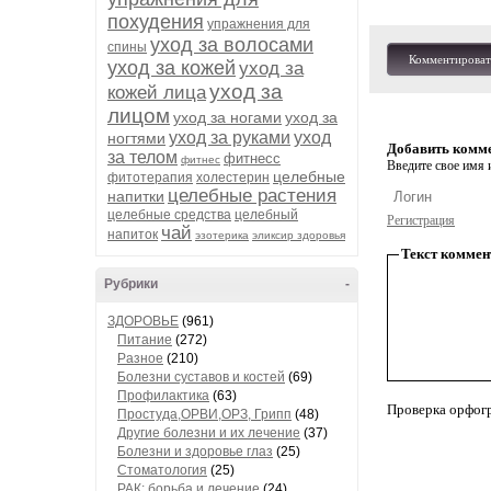
похудения
упражнения для
уход за волосами
спины
Комментироват
уход за кожей
уход за
уход за
кожей лица
лицом
уход за ногами
уход за
уход за руками
уход
ногтями
Добавить комм
за телом
фитнесс
фитнес
Введите свое имя и
целебные
фитотерапия
холестерин
целебные растения
напитки
целебные средства
целебный
Регистрация
чай
напиток
эзотерика
эликсир здоровья
Текст коммен
Рубрики
-
ЗДОРОВЬЕ
(961)
Питание
(272)
Разное
(210)
Болезни суставов и костей
(69)
Профилактика
(63)
Проверка орфог
Простуда,ОРВИ,ОРЗ, Грипп
(48)
Другие болезни и их лечение
(37)
Болезни и здоровье глаз
(25)
Стоматология
(25)
РАК: борьба и лечение
(24)