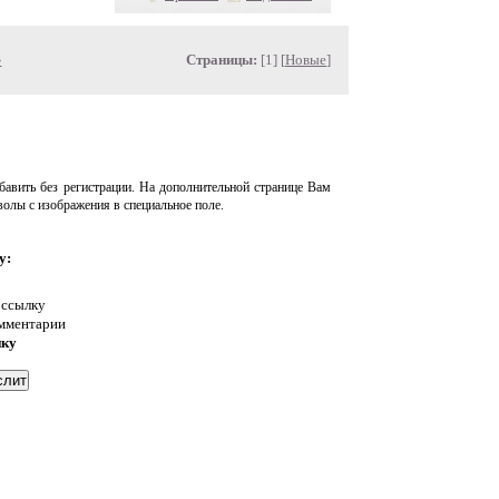
»
Страницы:
[1] [
Новые
]
авить без регистрации. На дополнительной странице Вам
волы с изображения в специальное поле.
у:
 ссылку
омментарии
нку