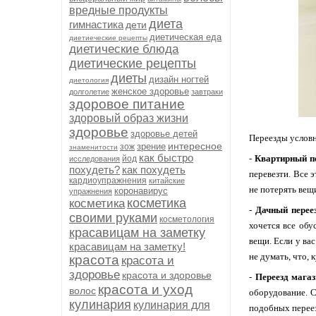
вредные продукты
диета
гимнастика
дети
диетическая еда
диетиеческие рецепты
диетические блюда
диетические рецепты
диеты
дизайн ногтей
диетология
женское здоровье
долголетие
завтраки
здоровое питание
здоровый образ жизни
здоровье
здоровье детей
Переезды условн
интересное
зрение
зож
знаменитости
как быстро
-
Квартирный п
йод
исследования
похудеть?
как похудеть
перевезти. Все 
кардиоупражнения
китайские
не потерять вещ
коронавирус
упражнения
косметика
косметика
-
Дачный перее
своими руками
косметология
хочется все обу
красавицам на заметку
вещи. Если у ва
красавицам на заметку!
не думать, что, 
красота
красота и
здоровье
красота и здоровье
-
Переезд магаз
красота и уход
волос
оборудование. С
кулинария
кулинария для
подобных перее