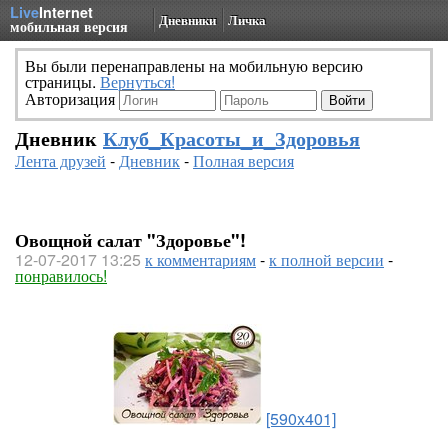
Live
Internet
Дневники
Личка
мобильная версия
Вы были перенаправлены на мобильную версию
страницы.
Вернуться!
Авторизация
Дневник
Клуб_Красоты_и_Здоровья
Лента друзей
-
Дневник
-
Полная версия
Овощной салат "Здоровье"!
12-07-2017 13:25
к комментариям
-
к полной версии
-
понравилось!
[590x401]