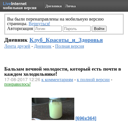
Live
Internet
Дневники
Личка
мобильная версия
Вы были перенаправлены на мобильную версию
страницы.
Вернуться!
Авторизация
Дневник
Клуб_Красоты_и_Здоровья
Лента друзей
-
Дневник
-
Полная версия
Бальзам вечной молодости, который есть почти в
каждом холодильнике!
17-08-2017 12:26
к комментариям
-
к полной версии
-
понравилось!
[696x364]