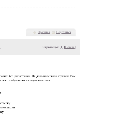
Нравится
Поделиться
»
Страницы:
[1] [
Новые
]
авить без регистрации. На дополнительной странице Вам
волы с изображения в специальное поле.
у:
 ссылку
омментарии
нку