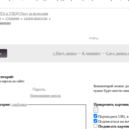
ТА и УХОД/Уход за волосами
и
стрижки
салон красоты
ователям
« Пред. запись
—
К дневнику
—
След. запись 
ь
ентарий:
 пароль на сайте:
Комментарий можно доб
нужно будет ввести сим
Напоминание пароля
тария:
смайлики
Прикрепить картинк
Переводить URL в
Подписаться на к
Подписать карти