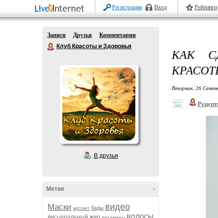
Регистрация
Вход
Рейтинги
Записи
Друзья
Комментарии
Клуб Красоты и Здоровья
КАК С
КРАСОТ
Вторник, 26 Сентя
Рецепт
В друзья
Метки
-
видео
Маски
бады
артрит
волосы
висцеральный жир
витамины