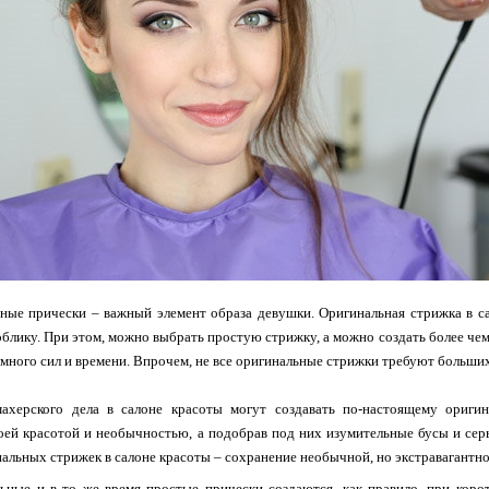
ные прически – важный элемент образа девушки. Оригинальная стрижка в с
облику. При этом, можно выбрать простую стрижку, а можно создать более чем
 много сил и времени. Впрочем, не все оригинальные стрижки требуют больши
ахерского дела в салоне красоты могут создавать по-настоящему оригин
й красотой и необычностью, а подобрав под них изумительные бусы и серь
нальных стрижек в салоне красоты – сохранение необычной, но экстравагант
ьные и в то же время простые прически создаются, как правило, при коро