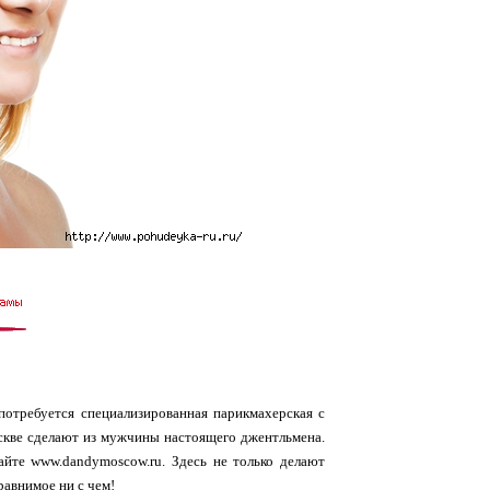
потребуется специализированная парикмахерская с
кве сделают из мужчины настоящего джентльмена.
йте www.dandymoscow.ru. Здесь не только делают
равнимое ни с чем!