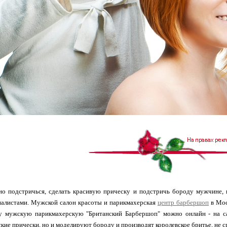
но подстричься, сделать красивую прическу и подстричь бороду мужчине, 
алистами. Мужской салон красоты и парикмахерская
центр барбершоп
в Мос
ту мужскую парикмахерскую "Британский Барбершоп" можно онлайн - на са
кие прически, но и моделируют бороду и производят королевское бритье, не с