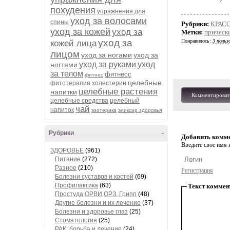
похудения
упражнения для
уход за волосами
спины
Рубрики:
КРАСО
уход за кожей
уход за
Метки:
прическ
уход за
Понравилось:
3 польз
кожей лица
лицом
уход за ногами
уход за
уход за руками
уход
ногтями
за телом
фитнесс
фитнес
целебные
фитотерапия
холестерин
целебные растения
напитки
Комментироват
целебные средства
целебный
чай
напиток
эзотерика
эликсир здоровья
Рубрики
-
Добавить комм
Введите свое имя и
ЗДОРОВЬЕ
(961)
Питание
(272)
Разное
(210)
Регистрация
Болезни суставов и костей
(69)
Профилактика
(63)
Текст коммен
Простуда,ОРВИ,ОРЗ, Грипп
(48)
Другие болезни и их лечение
(37)
Болезни и здоровье глаз
(25)
Стоматология
(25)
РАК: борьба и лечение
(24)