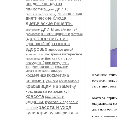
вредные продукты
диета
гимнастика
дети
диетическая еда
диетиеческие рецепты
диетические блюда
диетические рецепты
диеты
дизайн ногтей
диетология
женское здоровье
долголетие
завтраки
здоровое питание
здоровый образ жизни
здоровье
здоровье детей
интересное
зрение
зож
знаменитости
как быстро
йод
исследования
похудеть?
как похудеть
кардиоупражнения
китайские
коронавирус
упражнения
косметика
косметика
Красивые, стиль
своими руками
естественность 
косметология
красавицам на заметку
затрачено очень
красавицам на заметку!
красота
красота и
Мастера парикм
здоровье
красота и здоровье
окружающих свое
красота и уход
волос
для таких ориги
кулинария
кулинария для
Самые оригинал