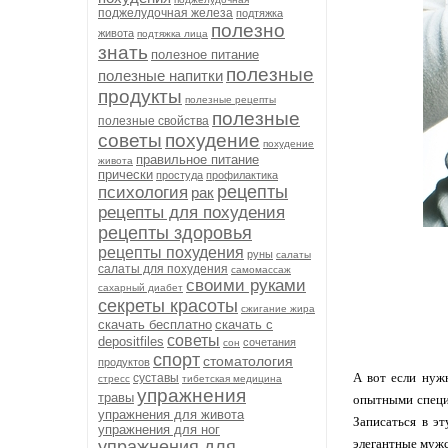
поджелудочная железа
подтяжка
полезно
живота
подтяжка лица
знать
полезное питание
полезные
полезные напитки
продукты
полезные рецепты
полезные
полезные свойства
советы
похудение
похудение
правильное питание
живота
прически
простуда
профилактика
рецепты
психология
рак
рецепты для похудения
рецепты здоровья
рецепты похудения
руны
салаты
салаты для похудения
самомассаж
своими руками
сахарный диабет
секреты красоты
сжигание жира
скачать бесплатно
скачать с
советы
depositfiles
сочетания
сон
спорт
стоматология
продуктов
А вот если нуж
суставы
стресс
тибетская медицина
упражнения
травы
опытными специ
упражнения для живота
Записаться в э
упражнения для ног
элегантные мужс
упражнения для