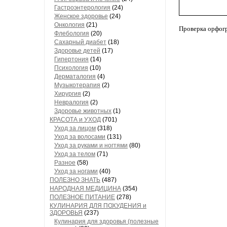
Гастроэнтерология
(24)
Женское здоровье
(24)
Онкология
(21)
Проверка орфог
Флебология
(20)
Сахарный диабет
(18)
Здоровье детей
(17)
Гипертония
(14)
Психология
(10)
Дерматалогия
(4)
Музыкотерапия
(2)
Хирургия
(2)
Невралогия
(2)
Здоровье животных
(1)
КРАСОТА и УХОД
(701)
Уход за лицом
(318)
Уход за волосами
(131)
Уход за руками и ногтями
(80)
Уход за телом
(71)
Разное
(58)
Уход за ногами
(40)
ПОЛЕЗНО ЗНАТЬ
(487)
НАРОДНАЯ МЕДИЦИНА
(354)
ПОЛЕЗНОЕ ПИТАНИЕ
(278)
КУЛИНАРИЯ ДЛЯ ПОХУДЕНИЯ и
ЗДОРОВЬЯ
(237)
Кулинария для здоровья (полезные