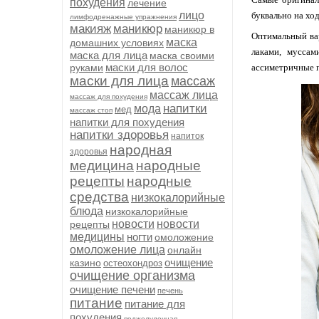
похудения
лечение
лицо
буквально на ход
лимфодренажные упражнения
макияж
маникюр
маникюр в
Оптимальный вар
маска
домашних условиях
лаками, муссам
маска для лица
маска своими
маски для волос
руками
ассиметричные п
маски для лица
массаж
массаж лица
массаж для похудения
напитки
мода
мед
массаж стоп
напитки для похудения
напитки здоровья
напиток
народная
здоровья
медицина
народные
рецепты
народные
средства
низкокалорийные
блюда
низкокалорийные
новости
новости
рецепты
медицины
ногти
омоложение
омоложение лица
онлайн
очищение
казино
остеохондроз
очищение организма
очищение печени
печень
питание
питание для
похудения
поджелудочная