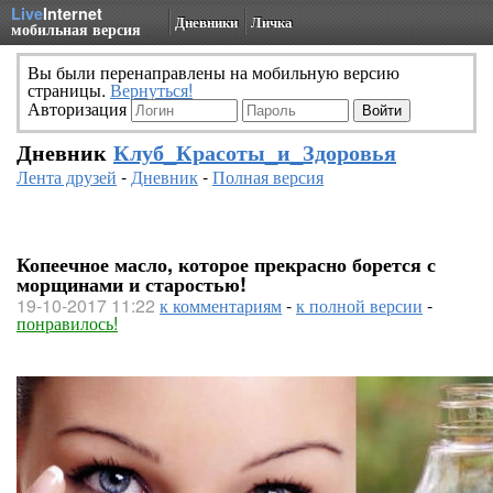
Live
Internet
Дневники
Личка
мобильная версия
Вы были перенаправлены на мобильную версию
страницы.
Вернуться!
Авторизация
Дневник
Клуб_Красоты_и_Здоровья
Лента друзей
-
Дневник
-
Полная версия
Копеечное масло, которое прекрасно борется с
морщинами и старостью!
19-10-2017 11:22
к комментариям
-
к полной версии
-
понравилось!