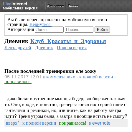
Live
Internet
Дневники
Личка
мобильная версия
Вы были перенаправлены на мобильную версию
страницы.
Вернуться!
Авторизация
Дневник
Клуб_Красоты_и_Здоровья
Лента друзей
-
Дневник
-
Полная версия
После последней тренировки еле хожу
05-11-2017 12:01
к комментариям
-
к полной версии
-
понравилось!
- дико болят внутренние мышцы бедер, вообще жесть какая-
то. Оно, вроде, и понятно, тренер загонял нас серией плие с
гантелями и резинкой, но, извините, как на работу завтра
идти? Треня утром была, а завтра я вообще встать не смогу?
вверх^
к полной версии
понравилось!
в evernote