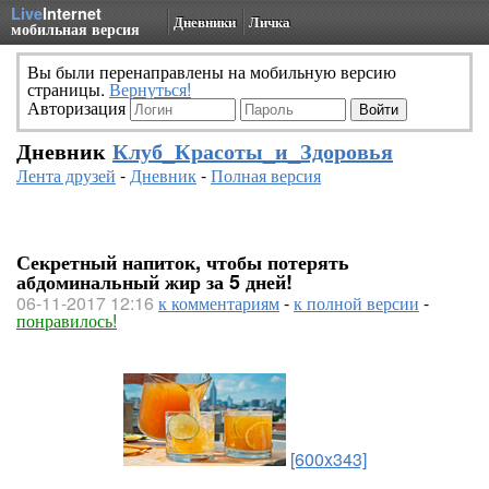
Live
Internet
Дневники
Личка
мобильная версия
Вы были перенаправлены на мобильную версию
страницы.
Вернуться!
Авторизация
Дневник
Клуб_Красоты_и_Здоровья
Лента друзей
-
Дневник
-
Полная версия
Секретный напиток, чтобы потерять
абдоминальный жир за 5 дней!
06-11-2017 12:16
к комментариям
-
к полной версии
-
понравилось!
[600x343]