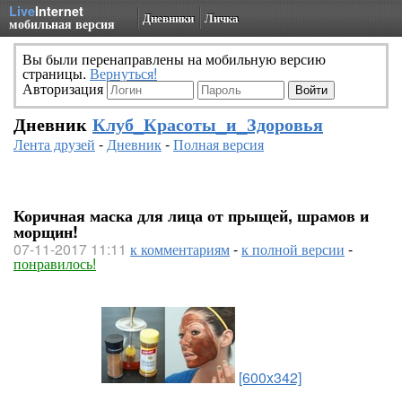
Live
Internet
Дневники
Личка
мобильная версия
Вы были перенаправлены на мобильную версию
страницы.
Вернуться!
Авторизация
Дневник
Клуб_Красоты_и_Здоровья
Лента друзей
-
Дневник
-
Полная версия
Коричная маска для лица от прыщей, шрамов и
морщин!
07-11-2017 11:11
к комментариям
-
к полной версии
-
понравилось!
[600x342]