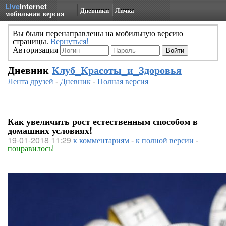
Live
Internet
Дневники
Личка
мобильная версия
Вы были перенаправлены на мобильную версию
страницы.
Вернуться!
Авторизация
Дневник
Клуб_Красоты_и_Здоровья
Лента друзей
-
Дневник
-
Полная версия
Как увеличить рост естественным способом в
домашних условиях!
19-01-2018 11:29
к комментариям
-
к полной версии
-
понравилось!