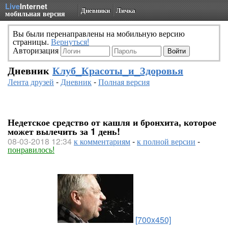
Live
Internet
Дневники
Личка
мобильная версия
Вы были перенаправлены на мобильную версию
страницы.
Вернуться!
Авторизация
Дневник
Клуб_Красоты_и_Здоровья
Лента друзей
-
Дневник
-
Полная версия
Недетское средство от кашля и бронхита, которое
может вылечить за 1 день!
08-03-2018 12:34
к комментариям
-
к полной версии
-
понравилось!
[700x450]