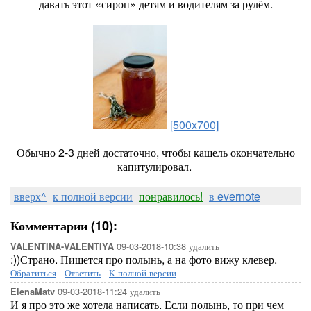
давать этот «сироп» детям и водителям за рулём.
[500x700]
Обычно 2-3 дней достаточно, чтобы кашель окончательно
капитулировал.
вверх^
к полной версии
понравилось!
в evernote
Комментарии (10):
09-03-2018-10:38
удалить
VALENTINA-VALENTIYA
:))Страно. Пишется про полынь, а на фото вижу клевер.
Обратиться
-
Ответить
-
К полной версии
09-03-2018-11:24
удалить
ElenaMatv
И я про это же хотела написать. Если полынь, то при чем