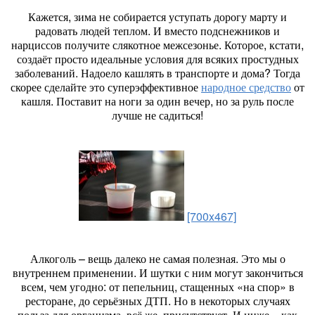
Кажется, зима не собирается уступать дорогу марту и
радовать людей теплом. И вместо подснежников и
нарциссов получите слякотное межсезонье. Которое, кстати,
создаёт просто идеальные условия для всяких простудных
заболеваний. Надоело кашлять в транспорте и дома? Тогда
скорее сделайте это суперэффективное
народное средство
от
кашля. Поставит на ноги за один вечер, но за руль после
лучше не садиться!
[700x467]
Алкоголь – вещь далеко не самая полезная. Это мы о
внутреннем применении. И шутки с ним могут закончиться
всем, чем угодно: от пепельниц, стащенных «на спор» в
ресторане, до серьёзных ДТП. Но в некоторых случаях
польза для организма, всё же, присутствует. И ниже – как