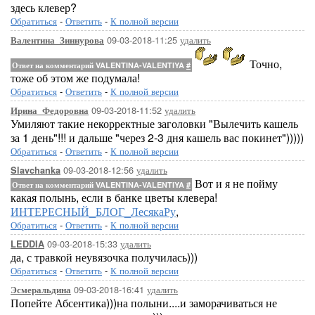
здесь клевер?
Обратиться
-
Ответить
-
К полной версии
09-03-2018-11:25
удалить
Валентина_Зиннурова
Точно,
Ответ на комментарий VALENTINA-VALENTIYA
#
тоже об этом же подумала!
Обратиться
-
Ответить
-
К полной версии
09-03-2018-11:52
удалить
Ирина_Федоровна
Умиляют такие некорректные заголовки "Вылечить кашель
за 1 день"!!! и дальше "через 2-3 дня кашель вас покинет")))))
Обратиться
-
Ответить
-
К полной версии
09-03-2018-12:56
удалить
Slavchanka
Вот и я не пойму
Ответ на комментарий VALENTINA-VALENTIYA
#
какая полынь, если в банке цветы клевера!
ИНТЕРЕСНЫЙ_БЛОГ_ЛесякаРу
,
Обратиться
-
Ответить
-
К полной версии
09-03-2018-15:33
удалить
LEDDIA
да, с травкой неувязочка получилась)))
Обратиться
-
Ответить
-
К полной версии
09-03-2018-16:41
удалить
Эсмеральдина
Попейте Абсентика)))на полыни....и заморачиваться не