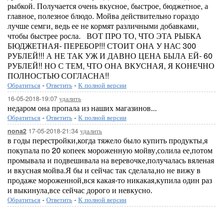
рыбкой. Получается очень вкусное, быстрое, бюджетное, а
главное, полезное блюдо. Мойва действительно гораздо
лучше семги, ведь ее не кормят различными добавками,
чтобы быстрее росла. ВОТ ПРО ТО, ЧТО ЭТА РЫБКА
БЮДЖЕТНАЯ- ПЕРЕБОР!!! СТОИТ ОНА У НАС 300
РУБЛЕЙ!!! А НЕ ТАК УЖ И ДАВНО ЦЕНА БЫЛА ЕЙ- 60
РУБЛЕЙ!! НО С ТЕМ, ЧТО ОНА ВКУСНАЯ, Я КОНЕЧНО
ПОЛНОСТЬЮ СОГЛАСНА!!
Обратиться
-
Ответить
-
К полной версии
16-05-2018-19:07
удалить
недаром она пропала из наших магазинов...
Обратиться
-
Ответить
-
К полной версии
17-05-2018-21:34
удалить
nona2
в годы перестройки,когда тяжело было купить продукты,я
покупала по 20 копеек мороженную мойву,солила ее,потом
промывала и подвешивала на веревочке,получалась вяленая
и вкусная мойва.Я бы и сейчас так сделала,но не вижу в
продаже мороженной,вся какая-то никакая,купила один раз
и выкинула,все сейчас дорого и невкусно.
Обратиться
-
Ответить
-
К полной версии