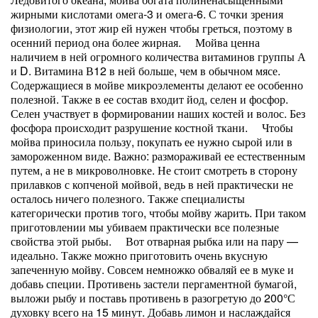
жирными кислотами омега-3 и омега-6. С точки зрения
физиологии, этот жир ей нужен чтобы греться, поэтому в
осенний период она более жирная. Мойва ценна
наличием в ней огромного количества витаминов группы А
и D. Витамина В12 в ней больше, чем в обычном мясе.
Содержащиеся в мойве микроэлементы делают ее особенно
полезной. Также в ее состав входит йод, селен и фосфор.
Селен участвует в формировании наших костей и волос. Без
фосфора происходит разрушение костной ткани. Чтобы
мойва приносила пользу, покупать ее нужно сырой или в
замороженном виде. Важно: размораживай ее естественным
путем, а не в микроволновке. Не стоит смотреть в сторону
прилавков с копченой мойвой, ведь в ней практически не
осталось ничего полезного. Также специалисты
категорически против того, чтобы мойву жарить. При таком
приготовлении мы убиваем практически все полезные
свойства этой рыбы. Вот отварная рыбка или на пару —
идеально. Также можно приготовить очень вкусную
запеченную мойву. Совсем немножко обваляй ее в муке и
добавь специи. Противень застели пергаментной бумагой,
выложи рыбу и поставь противень в разогретую до 200°С
духовку всего на 15 минут. Добавь лимон и наслаждайся