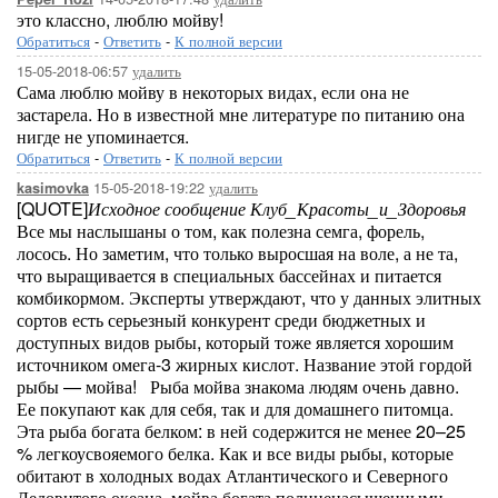
это классно, люблю мойву!
Обратиться
-
Ответить
-
К полной версии
15-05-2018-06:57
удалить
Сама люблю мойву в некоторых видах, если она не
застарела. Но в известной мне литературе по питанию она
нигде не упоминается.
Обратиться
-
Ответить
-
К полной версии
15-05-2018-19:22
удалить
kasimovka
[QUOTE]
Исходное сообщение Клуб_Красоты_и_Здоровья
Все мы наслышаны о том, как полезна семга, форель,
лосось. Но заметим, что только выросшая на воле, а не та,
что выращивается в специальных бассейнах и питается
комбикормом. Эксперты утверждают, что у данных элитных
сортов есть серьезный конкурент среди бюджетных и
доступных видов рыбы, который тоже является хорошим
источником омега-3 жирных кислот. Название этой гордой
рыбы — мойва! Рыба мойва знакома людям очень давно.
Ее покупают как для себя, так и для домашнего питомца.
Эта рыба богата белком: в ней содержится не менее 20–25
% легкоусвояемого белка. Как и все виды рыбы, которые
обитают в холодных водах Атлантического и Северного
Ледовитого океана, мойва богата полиненасыщенными