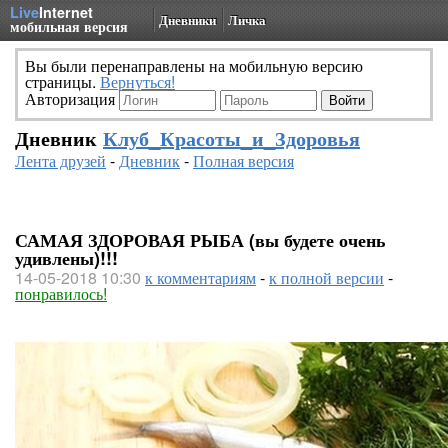
Live
Internet
Дневники
Личка
мобильная версия
Вы были перенаправлены на мобильную версию
страницы.
Вернуться!
Авторизация
Дневник
Клуб_Красоты_и_Здоровья
Лента друзей
-
Дневник
-
Полная версия
САМАЯ ЗДОРОВАЯ РЫБА (вы будете очень
удивлены)!!!
14-05-2018 10:30
к комментариям
-
к полной версии
-
понравилось!