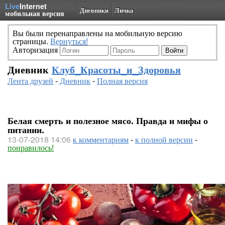
Live
Internet
Дневники
Личка
мобильная версия
Вы были перенаправлены на мобильную версию
страницы.
Вернуться!
Авторизация
Дневник
Клуб_Красоты_и_Здоровья
Лента друзей
-
Дневник
-
Полная версия
Белая смерть и полезное мясо. Правда и мифы о
питании.
13-07-2018 14:06
к комментариям
-
к полной версии
-
понравилось!