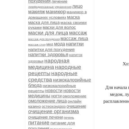
похудения
лечение
лицо
лимфодренажные упражнения
макияж
маникюр
маникюр в
маска
домашних условиях
маска для лица
маска своими
маски для волос
руками
маски для лица
массаж
массаж лица
массаж для похудения
напитки
мода
мед
массаж стоп
напитки для похудения
напитки здоровья
напиток
народная
здоровья
Хоз
медицина
народные
рецепты
народные
средства
низкокалорийные
блюда
низкокалорийные
Для начала
новости
новости
рецепты
медом, л
медицины
ногти
омоложение
омоложение лица
онлайн
расплавленн
очищение
казино
остеохондроз
очищение организма
очищение печени
печень
питание
питание для
похудения
поджелудочная