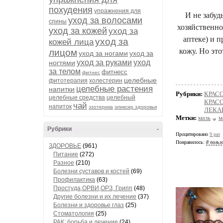
похудения
упражнения для
И не забуд
уход за волосами
спины
хозяйственно
уход за кожей
уход за
аптеке) и 
уход за
кожей лица
кожу. Но это
лицом
уход за ногами
уход за
уход за руками
уход
ногтями
за телом
фитнесс
фитнес
целебные
фитотерапия
холестерин
целебные растения
напитки
Рубрики:
КРАСО
целебные средства
целебный
КРАСО
чай
напиток
эзотерика
эликсир здоровья
ЛЕКАР
Метки:
мазь
м
Рубрики
-
Процитировано
9 раз
Понравилось:
8 польз
ЗДОРОВЬЕ
(961)
Питание
(272)
Разное
(210)
Болезни суставов и костей
(69)
Профилактика
(63)
Простуда,ОРВИ,ОРЗ, Грипп
(48)
Другие болезни и их лечение
(37)
Болезни и здоровье глаз
(25)
Стоматология
(25)
РАК: борьба и лечение
(24)