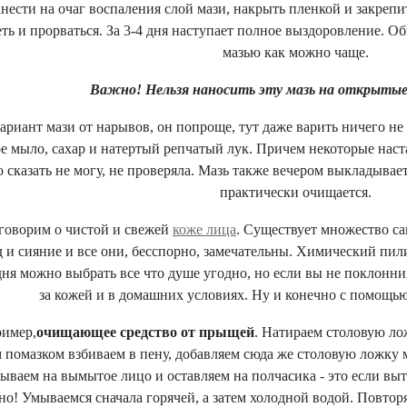
нести на очаг воспаления слой мази, накрыть пленкой и закреп
ть и прорваться. За 3-4 дня наступает полное выздоровление. 
мазью как можно чаще.
Важно! Нельзя наносить эту мазь на открытые
ариант мази от нарывов, он попроще, тут даже варить ничего не
е мыло, сахар и натертый репчатый лук. Причем некоторые наст
о сказать не могу, не проверяла. Мазь также вечером выкладывает
практически очищается.
говорим о чистой и свежей
коже лица
. Существует множество с
 и сияние и все они, бесспорно, замечательны. Химический пили
одня можно выбрать все что душе угодно, но если вы не поклон
за кожей и в домашних условиях. Ну и конечно с помощь
ример,
очищающее средство от прыщей
. Натираем столовую ло
помазком взбиваем в пену, добавляем сюда же столовую ложку 
ываем на вымытое лицо и оставляем на полчасика - это если выт
о! Умываемся сначала горячей, а затем холодной водой. Повтор