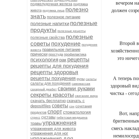
вечером на
поджелудочная железа
подтяжка
полезно
должен созре
живота
подтяжка лица
знать
полезное питание
полезные
полезные напитки
продукты
полезные рецепты
полезные
полезные свойства
советы
похудение
Второй в
похудение
правильное питание
живота
хозяйственно
прически
простуда
профилактика
это ничег
рецепты
психология
рак
рецепты для похудения
рецепты здоровья
рецепты похудения
А теперь по
руны
салаты
салаты для похудения
самомассаж
здоровый вид
своими руками
сахарный диабет
чистка - сег
секреты красоты
сжигание жира
скачать бесплатно
скачать с
советы
depositfiles
сочетания
сон
спорт
стоматология
продуктов
Вот, нап
суставы
стресс
тибетская медицина
бритвенным 
упражнения
травы
смесь наклад
упражнения для живота
упражнения для ног
немилосердн
упражнения для