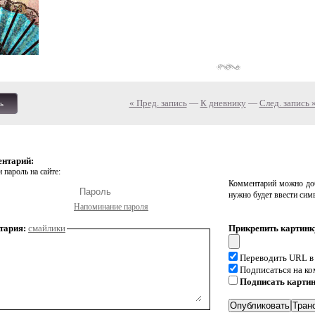
« Пред. запись
—
К дневнику
—
След. запись 
ь
ентарий:
 пароль на сайте:
Комментарий можно доб
нужно будет ввести сим
Напоминание пароля
тария:
смайлики
Прикрепить картинк
Переводить URL в
Подписаться на к
Подписать карти