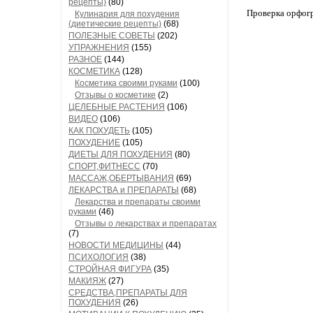
рецепты)
(80)
Проверка орфог
Кулинария для похудения
(диетические рецепты)
(68)
ПОЛЕЗНЫЕ СОВЕТЫ
(202)
УПРАЖНЕНИЯ
(155)
РАЗНОЕ
(144)
КОСМЕТИКА
(128)
Косметика своими руками
(100)
Отзывы о косметике
(2)
ЦЕЛЕБНЫЕ РАСТЕНИЯ
(106)
ВИДЕО
(106)
КАК ПОХУДЕТЬ
(105)
ПОХУДЕНИЕ
(105)
ДИЕТЫ ДЛЯ ПОХУДЕНИЯ
(80)
СПОРТ,ФИТНЕСС
(70)
МАССАЖ,ОБЕРТЫВАНИЯ
(69)
ЛЕКАРСТВА и ПРЕПАРАТЫ
(68)
Лекарства и препараты своими
руками
(46)
Отзывы о лекарствах и препаратах
(7)
НОВОСТИ МЕДИЦИНЫ
(44)
ПСИХОЛОГИЯ
(38)
СТРОЙНАЯ ФИГУРА
(35)
МАКИЯЖ
(27)
СРЕДСТВА,ПРЕПАРАТЫ ДЛЯ
ПОХУДЕНИЯ
(26)