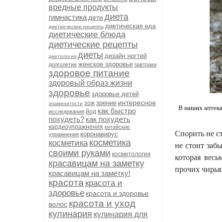
вредные продукты
диета
гимнастика
дети
диетическая еда
диетиеческие рецепты
диетические блюда
диетические рецепты
диеты
дизайн ногтей
диетология
женское здоровье
долголетие
завтраки
здоровое питание
здоровый образ жизни
здоровье
здоровье детей
интересное
зрение
зож
знаменитости
В наших аптека
как быстро
йод
исследования
похудеть?
как похудеть
кардиоупражнения
китайские
Спорить не с
коронавирус
упражнения
косметика
косметика
не стоит заб
своими руками
косметология
которая весь
красавицам на заметку
прочих чирья
красавицам на заметку!
красота
красота и
здоровье
красота и здоровье
красота и уход
волос
кулинария
кулинария для