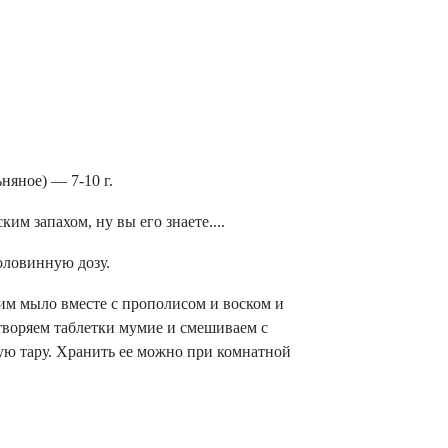
няное) — 7-10 г.
им запахом, ну вы его знаете....
оловинную дозу.
вим мыло вместе с прополисом и воском и
створяем таблетки мумие и смешиваем с
ую тару. Хранить ее можно при комнатной