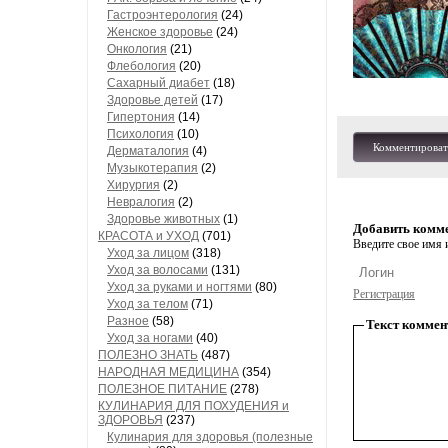
Гастроэнтерология
(24)
Женское здоровье
(24)
Онкология
(21)
Флебология
(20)
Сахарный диабет
(18)
Здоровье детей
(17)
Гипертония
(14)
Психология
(10)
Комментироват
Дерматалогия
(4)
Музыкотерапия
(2)
Хирургия
(2)
Невралогия
(2)
Здоровье животных
(1)
Добавить комм
КРАСОТА и УХОД
(701)
Введите свое имя и
Уход за лицом
(318)
Уход за волосами
(131)
Уход за руками и ногтями
(80)
Регистрация
Уход за телом
(71)
Разное
(58)
Текст коммен
Уход за ногами
(40)
ПОЛЕЗНО ЗНАТЬ
(487)
НАРОДНАЯ МЕДИЦИНА
(354)
ПОЛЕЗНОЕ ПИТАНИЕ
(278)
КУЛИНАРИЯ ДЛЯ ПОХУДЕНИЯ и
ЗДОРОВЬЯ
(237)
Кулинария для здоровья (полезные