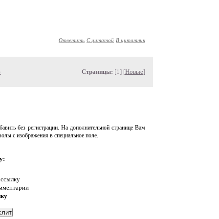
Ответить
С цитатой
В цитатник
»
Страницы:
[1] [
Новые
]
авить без регистрации. На дополнительной странице Вам
волы с изображения в специальное поле.
у:
 ссылку
омментарии
нку