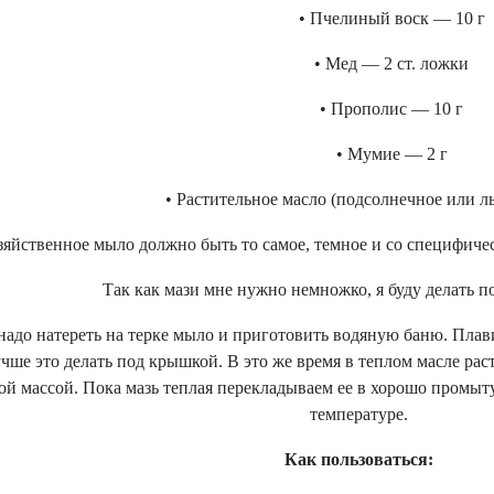
• Пчелиный воск — 10 г
• Мед — 2 ст. ложки
• Прополис — 10 г
• Мумие — 2 г
• Растительное масло (подсолнечное или ль
яйственное мыло должно быть то самое, темное и со специфическ
Так как мази мне нужно немножко, я буду делать п
 надо натереть на терке мыло и приготовить водяную баню. Пла
учше это делать под крышкой. В это же время в теплом масле ра
ой массой. Пока мазь теплая перекладываем ее в хорошо промыт
температуре.
Как пользоваться: