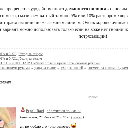
ьте про рецепт чудодейственного
домашнего пилинга
- наносим
го мыла, смачиваем ватный тампон 5% или 10% раствором хлорис
протираем им лицо по массажным линиям. Очень хорошо очища
т вариант можно использовать только если на коже нет гнойничк
потрясающий!
ТА и УХОД/Уход за лицом
ТА и УХОД/Уход за телом
СТВА и ПРЕПАРАТЫ/Лекарства и препараты своими руками
азь своими руками
уход за телом
уход за кожей
косметика своими рукам
ователям
Pepel_Rozi
обратиться по имени
Понедельник, 23 Июля 2018 г. 17:40 (
ссылка
)
а я не люблю его - оно вонючее