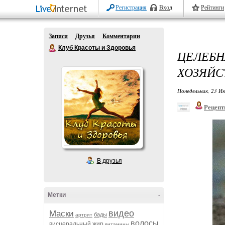
Регистрация
Вход
Рейтинги
Записи
Друзья
Комментарии
Клуб Красоты и Здоровья
ЦЕЛЕБ
ХОЗЯЙС
Понедельник, 23 Ию
Рецепт
В друзья
Метки
-
видео
Маски
бады
артрит
волосы
висцеральный жир
витамины