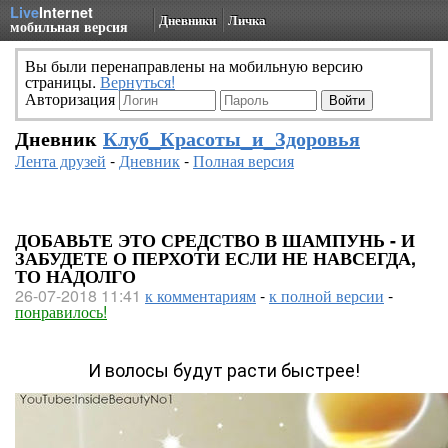
Live
Internet
Дневники
Личка
мобильная версия
Вы были перенаправлены на мобильную версию
страницы.
Вернуться!
Авторизация
Дневник
Клуб_Красоты_и_Здоровья
Лента друзей
-
Дневник
-
Полная версия
ДОБАВЬТЕ ЭТО СРЕДСТВО В ШАМПУНЬ - И
ЗАБУДЕТЕ О ПЕРХОТИ ЕСЛИ НЕ НАВСЕГДА,
ТО НАДОЛГО
26-07-2018 11:41
к комментариям
-
к полной версии
-
понравилось!
И волосы будут расти быстрее!