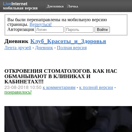
Live
Internet
Дневники
Личка
мобильная версия
Вы были перенаправлены на мобильную версию
страницы.
Вернуться!
Авторизация
Дневник
Клуб_Красоты_и_Здоровья
Лента друзей
-
Дневник
-
Полная версия
ОТКРОВЕНИЯ СТОМАТОЛОГОВ. КАК НАС
ОБМАНЫВАЮТ В КЛИНИКАХ И
КАБИНЕТАХ!!!
23-08-2018 10:50
к комментариям
-
к полной версии
-
понравилось!