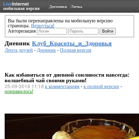
Live
Internet
Дневники
Личка
мобильная версия
Вы были перенаправлены на мобильную версию
страницы.
Вернуться!
Авторизация
Дневник
Клуб_Красоты_и_Здоровья
Лента друзей
-
Дневник
-
Полная версия
Как избавиться от дневной сонливости навсегда:
волшебный чай своими руками!
25-09-2018 11:18
к комментариям
-
к полной версии
-
понравилось!