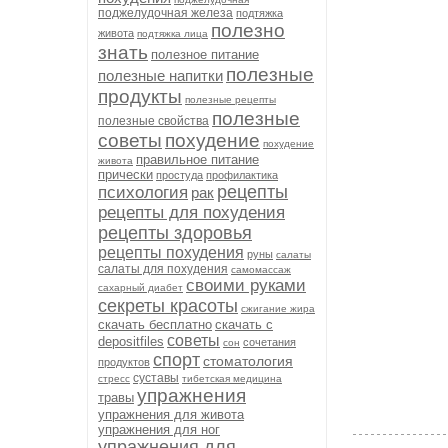
поджелудочная железа
подтяжка
полезно
живота
подтяжка лица
знать
полезное питание
полезные
полезные напитки
продукты
полезные рецепты
полезные
полезные свойства
советы
похудение
похудение
правильное питание
живота
прически
простуда
профилактика
рецепты
психология
рак
рецепты для похудения
рецепты здоровья
рецепты похудения
руны
салаты
салаты для похудения
самомассаж
своими руками
сахарный диабет
секреты красоты
сжигание жира
скачать бесплатно
скачать с
советы
depositfiles
сочетания
сон
спорт
стоматология
продуктов
суставы
стресс
тибетская медицина
упражнения
травы
упражнения для живота
упражнения для ног
упражнения для