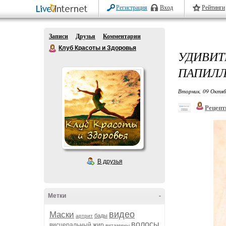
Регистрация
Вход
Рейтинги
Записи
Друзья
Комментарии
Клуб Красоты и Здоровья
УДИВИ
ПАПИЛЛ
Вторник, 09 Октяб
Рецепт
В друзья
Метки
-
видео
Маски
бады
артрит
волосы
висцеральный жир
витамины