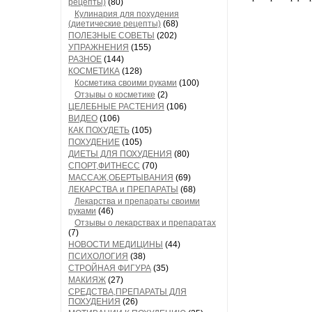
рецепты)
(80)
Кулинария для похудения
(диетические рецепты)
(68)
ПОЛЕЗНЫЕ СОВЕТЫ
(202)
УПРАЖНЕНИЯ
(155)
РАЗНОЕ
(144)
КОСМЕТИКА
(128)
Косметика своими руками
(100)
Отзывы о косметике
(2)
ЦЕЛЕБНЫЕ РАСТЕНИЯ
(106)
ВИДЕО
(106)
КАК ПОХУДЕТЬ
(105)
ПОХУДЕНИЕ
(105)
ДИЕТЫ ДЛЯ ПОХУДЕНИЯ
(80)
СПОРТ,ФИТНЕСС
(70)
МАССАЖ,ОБЕРТЫВАНИЯ
(69)
ЛЕКАРСТВА и ПРЕПАРАТЫ
(68)
Лекарства и препараты своими
руками
(46)
Отзывы о лекарствах и препаратах
(7)
НОВОСТИ МЕДИЦИНЫ
(44)
ПСИХОЛОГИЯ
(38)
СТРОЙНАЯ ФИГУРА
(35)
МАКИЯЖ
(27)
СРЕДСТВА,ПРЕПАРАТЫ ДЛЯ
ПОХУДЕНИЯ
(26)