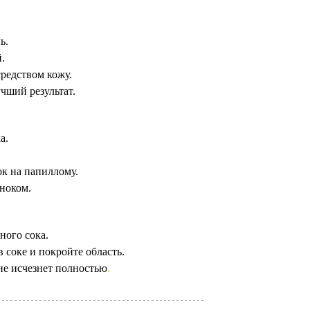
ь.
.
редством кожу.
чший результат.
а.
ок на папиллому.
сноком.
ного сока.
 соке и покройте область.
 не исчезнет полностью
.