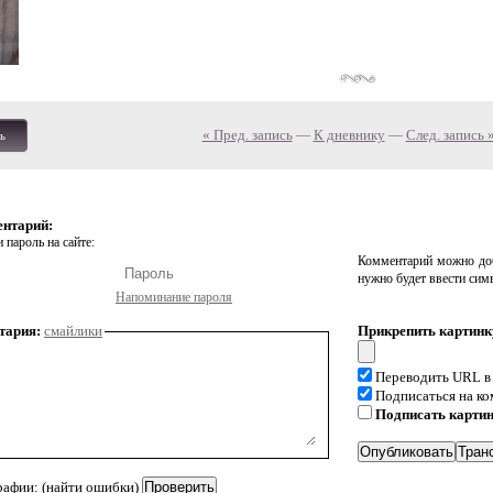
« Пред. запись
—
К дневнику
—
След. запись 
ь
ентарий:
 пароль на сайте:
Комментарий можно доб
нужно будет ввести сим
Напоминание пароля
тария:
смайлики
Прикрепить картинк
Переводить URL в
Подписаться на к
Подписать карти
рафии: (найти ошибки)