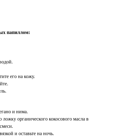
вых папиллом:
водой.
ите его на кожу.
йте.
ль.
егано и нима.
ю ложку органического кокосового масла в
смеси.
язкой и оставьте на ночь.