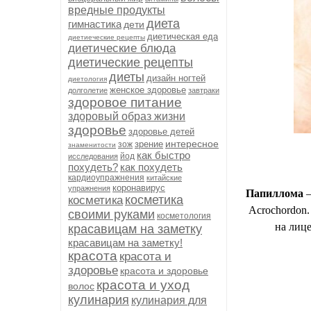
вредные продукты
диета
гимнастика
дети
диетическая еда
диетиеческие рецепты
диетические блюда
диетические рецепты
диеты
дизайн ногтей
диетология
женское здоровье
долголетие
завтраки
здоровое питание
здоровый образ жизни
здоровье
здоровье детей
интересное
зрение
зож
знаменитости
как быстро
йод
исследования
похудеть?
как похудеть
кардиоупражнения
китайские
коронавирус
упражнения
Папиллома
—
косметика
косметика
Acrochordon.
своими руками
косметология
на лице
красавицам на заметку
красавицам на заметку!
красота
красота и
здоровье
красота и здоровье
красота и уход
волос
кулинария
кулинария для