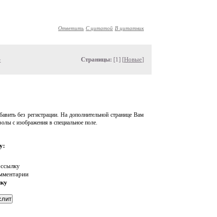
Ответить
С цитатой
В цитатник
»
Страницы:
[1] [
Новые
]
авить без регистрации. На дополнительной странице Вам
волы с изображения в специальное поле.
у:
 ссылку
омментарии
нку