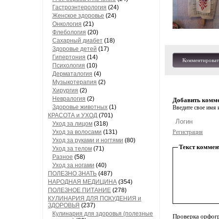
Гастроэнтерология
(24)
Женское здоровье
(24)
Онкология
(21)
Флебология
(20)
Сахарный диабет
(18)
Здоровье детей
(17)
Гипертония
(14)
Комментироват
Психология
(10)
Дерматалогия
(4)
Музыкотерапия
(2)
Хирургия
(2)
Невралогия
(2)
Добавить комм
Здоровье животных
(1)
Введите свое имя и
КРАСОТА и УХОД
(701)
Уход за лицом
(318)
Уход за волосами
(131)
Регистрация
Уход за руками и ногтями
(80)
Текст коммен
Уход за телом
(71)
Разное
(58)
Уход за ногами
(40)
ПОЛЕЗНО ЗНАТЬ
(487)
НАРОДНАЯ МЕДИЦИНА
(354)
ПОЛЕЗНОЕ ПИТАНИЕ
(278)
КУЛИНАРИЯ ДЛЯ ПОХУДЕНИЯ и
ЗДОРОВЬЯ
(237)
Кулинария для здоровья (полезные
Проверка орфог