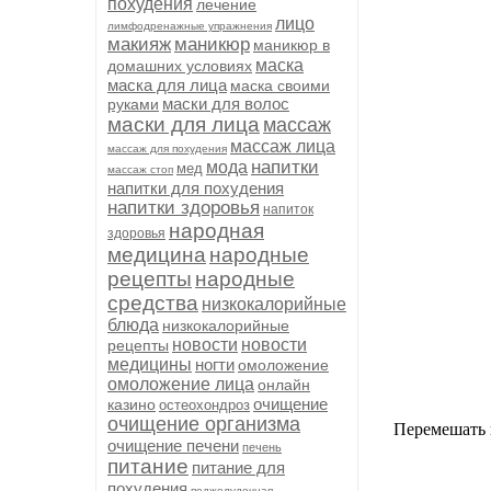
похудения
лечение
лицо
лимфодренажные упражнения
макияж
маникюр
маникюр в
маска
домашних условиях
маска для лица
маска своими
маски для волос
руками
маски для лица
массаж
массаж лица
массаж для похудения
напитки
мода
мед
массаж стоп
напитки для похудения
напитки здоровья
напиток
народная
здоровья
медицина
народные
рецепты
народные
средства
низкокалорийные
блюда
низкокалорийные
новости
новости
рецепты
медицины
ногти
омоложение
омоложение лица
онлайн
очищение
казино
остеохондроз
очищение организма
Перемешать 
очищение печени
печень
питание
питание для
похудения
поджелудочная