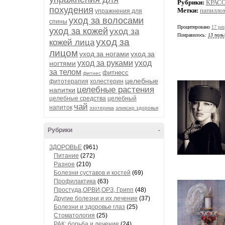
Рубрики:
КРАСО
похудения
Метки:
папилло
упражнения для
уход за волосами
спины
Процитировано
17 раз
уход за кожей
уход за
Понравилось:
13 поль
уход за
кожей лица
лицом
уход за ногами
уход за
уход за руками
уход
ногтями
за телом
фитнесс
фитнес
целебные
фитотерапия
холестерин
целебные растения
напитки
целебные средства
целебный
чай
напиток
эзотерика
эликсир здоровья
Рубрики
-
ЗДОРОВЬЕ
(961)
Питание
(272)
Разное
(210)
Болезни суставов и костей
(69)
Профилактика
(63)
Простуда,ОРВИ,ОРЗ, Грипп
(48)
Другие болезни и их лечение
(37)
Болезни и здоровье глаз
(25)
Стоматология
(25)
РАК: борьба и лечение
(24)