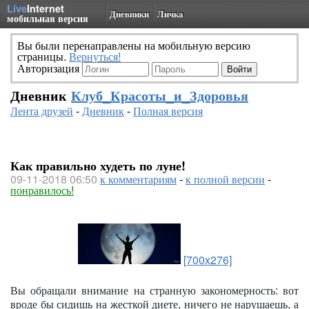
Live
Internet
Дневники
Личка
мобильная версия
Вы были перенаправлены на мобильную версию
страницы.
Вернуться!
Авторизация
Дневник
Клуб_Красоты_и_Здоровья
Лента друзей
-
Дневник
-
Полная версия
Как правильно худеть по луне!
09-11-2018 06:50
к комментариям
-
к полной версии
-
понравилось!
[700x276]
Вы обращали внимание на странную закономерность: вот
вроде бы сидишь на жесткой диете, ничего не нарушаешь, а