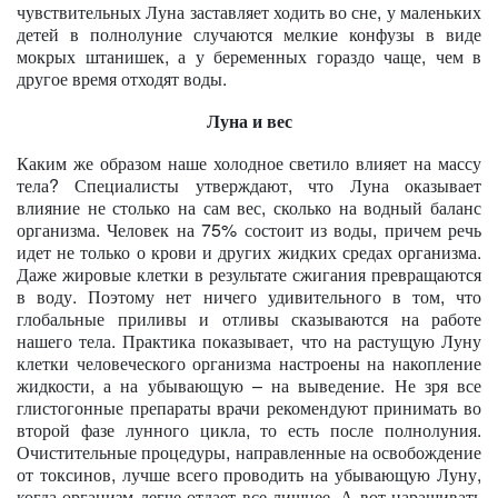
чувствительных Луна заставляет ходить во сне, у маленьких
детей в полнолуние случаются мелкие конфузы в виде
мокрых штанишек, а у беременных гораздо чаще, чем в
другое время отходят воды.
Луна и вес
Каким же образом наше холодное светило влияет на массу
тела? Специалисты утверждают, что Луна оказывает
влияние не столько на сам вес, сколько на водный баланс
организма. Человек на 75% состоит из воды, причем речь
идет не только о крови и других жидких средах организма.
Даже жировые клетки в результате сжигания превращаются
в воду. Поэтому нет ничего удивительного в том, что
глобальные приливы и отливы сказываются на работе
нашего тела. Практика показывает, что на растущую Луну
клетки человеческого организма настроены на накопление
жидкости, а на убывающую – на выведение. Не зря все
глистогонные препараты врачи рекомендуют принимать во
второй фазе лунного цикла, то есть после полнолуния.
Очистительные процедуры, направленные на освобождение
от токсинов, лучше всего проводить на убывающую Луну,
когда организм легче отдает все лишнее. А вот наращивать