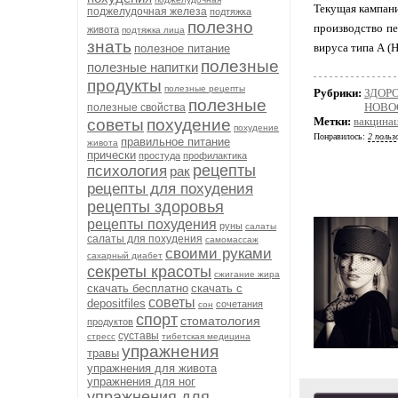
Текущая кампани
поджелудочная железа
подтяжка
полезно
производство пе
живота
подтяжка лица
знать
вируса типа А (H
полезное питание
полезные
полезные напитки
продукты
полезные рецепты
Рубрики:
ЗДОРО
полезные
НОВО
полезные свойства
Метки:
вакцина
советы
похудение
похудение
Понравилось:
2 польз
правильное питание
живота
прически
простуда
профилактика
рецепты
психология
рак
рецепты для похудения
рецепты здоровья
рецепты похудения
руны
салаты
салаты для похудения
самомассаж
своими руками
сахарный диабет
секреты красоты
сжигание жира
скачать бесплатно
скачать с
советы
depositfiles
сочетания
сон
спорт
стоматология
продуктов
суставы
стресс
тибетская медицина
упражнения
травы
упражнения для живота
упражнения для ног
упражнения для