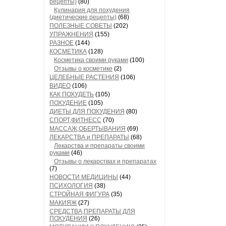
рецепты)
(80)
Кулинария для похудения
(диетические рецепты)
(68)
ПОЛЕЗНЫЕ СОВЕТЫ
(202)
УПРАЖНЕНИЯ
(155)
РАЗНОЕ
(144)
КОСМЕТИКА
(128)
Косметика своими руками
(100)
Отзывы о косметике
(2)
ЦЕЛЕБНЫЕ РАСТЕНИЯ
(106)
ВИДЕО
(106)
КАК ПОХУДЕТЬ
(105)
ПОХУДЕНИЕ
(105)
ДИЕТЫ ДЛЯ ПОХУДЕНИЯ
(80)
СПОРТ,ФИТНЕСС
(70)
МАССАЖ,ОБЕРТЫВАНИЯ
(69)
ЛЕКАРСТВА и ПРЕПАРАТЫ
(68)
Лекарства и препараты своими
руками
(46)
Отзывы о лекарствах и препаратах
(7)
НОВОСТИ МЕДИЦИНЫ
(44)
ПСИХОЛОГИЯ
(38)
СТРОЙНАЯ ФИГУРА
(35)
МАКИЯЖ
(27)
СРЕДСТВА,ПРЕПАРАТЫ ДЛЯ
ПОХУДЕНИЯ
(26)