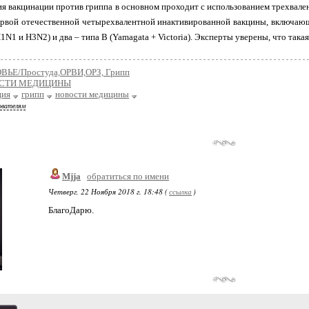
я вакцинации против гриппа в основном проходит с использованием трехвален
рвой отечественной четырехвалентной инактивированной вакцины, включающ
1N1 и H3N2) и два – типа В (Yamagata + Victoria). Эксперты уверены, что така
ВЬЕ/Простуда,ОРВИ,ОРЗ, Грипп
СТИ МЕДИЦИНЫ
ция
грипп
новости медицины
ователям
Mjja
обратиться по имени
Четверг, 22 Ноября 2018 г. 18:48 (
ссылка
)
БлагоДарю.