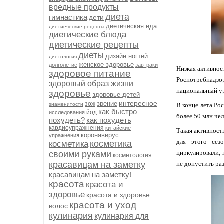
вредные продукты
диета
гимнастика
дети
диетическая еда
диетиеческие рецепты
диетические блюда
диетические рецепты
диеты
дизайн ногтей
диетология
женское здоровье
долголетие
завтраки
Низкая активнос
здоровое питание
Роспотребнадзо
здоровый образ жизни
национальный ур
здоровье
здоровье детей
интересное
зрение
зож
знаменитости
В конце лета Ро
как быстро
йод
исследования
более 50 млн чел
похудеть?
как похудеть
кардиоупражнения
китайские
Такая активност
коронавирус
упражнения
для этого сезо
косметика
косметика
циркулировали, 
своими руками
косметология
красавицам на заметку
не допустить ра
красавицам на заметку!
красота
красота и
здоровье
красота и здоровье
красота и уход
волос
кулинария
кулинария для