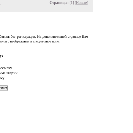
»
Страницы:
[1] [
Новые
]
авить без регистрации. На дополнительной странице Вам
волы с изображения в специальное поле.
у:
 ссылку
омментарии
нку