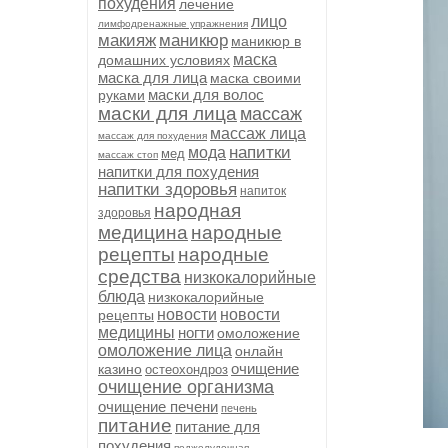
похудения
лечение
лицо
лимфодренажные упражнения
макияж
маникюр
маникюр в
маска
домашних условиях
маска для лица
маска своими
маски для волос
руками
маски для лица
массаж
массаж лица
массаж для похудения
напитки
мода
мед
массаж стоп
напитки для похудения
напитки здоровья
напиток
народная
здоровья
медицина
народные
рецепты
народные
средства
низкокалорийные
блюда
низкокалорийные
новости
новости
рецепты
медицины
ногти
омоложение
омоложение лица
онлайн
очищение
казино
остеохондроз
очищение организма
очищение печени
печень
питание
питание для
похудения
поджелудочная