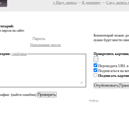
« Пред. запись
—
К дневнику
—
След. запись 
ь
ентарий:
 пароль на сайте:
Комментарий можно доб
нужно будет ввести сим
Напоминание пароля
тария:
смайлики
Прикрепить картинк
Переводить URL в
Подписаться на к
Подписать карти
рафии: (найти ошибки)