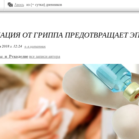
Авось
из (+ сутки) дневников
АЦИЯ ОТ ГРИППА ПРЕДОТВРАЩАЕТ 
я 2018 г. 12:24
+ в цитатник
ы_и_Рукоделие
все записи автора