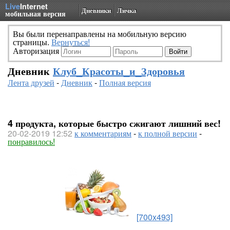
Live
Internet
Дневники
Личка
мобильная версия
Вы были перенаправлены на мобильную версию
страницы.
Вернуться!
Авторизация
Дневник
Клуб_Красоты_и_Здоровья
Лента друзей
-
Дневник
-
Полная версия
4 продукта, которые быстро сжигают лишний вес!
20-02-2019 12:52
к комментариям
-
к полной версии
-
понравилось!
[700x493]