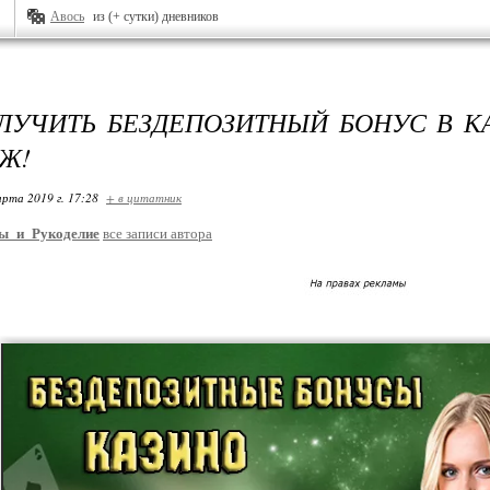
Авось
из (+ сутки) дневников
ЛУЧИТЬ БЕЗДЕПОЗИТНЫЙ БОНУС В К
Ж!
арта 2019 г. 17:28
+ в цитатник
ы_и_Рукоделие
все записи автора