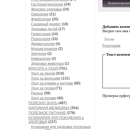
Комментироват
Гастроэнтерология
(24)
Женское здоровье
(24)
Онкология
(21)
Флебология
(20)
Сахарный диабет
(18)
Добавить комм
Здоровье детей
(17)
Введите свое имя и
Гипертония
(14)
Психология
(10)
Дерматалогия
(4)
Регистрация
Музыкотерапия
(2)
Хирургия
(2)
Текст коммен
Невралогия
(2)
Здоровье животных
(1)
КРАСОТА и УХОД
(701)
Уход за лицом
(318)
Уход за волосами
(131)
Уход за руками и ногтями
(80)
Уход за телом
(71)
Разное
(58)
Проверка орфог
Уход за ногами
(40)
ПОЛЕЗНО ЗНАТЬ
(487)
НАРОДНАЯ МЕДИЦИНА
(354)
ПОЛЕЗНОЕ ПИТАНИЕ
(278)
КУЛИНАРИЯ ДЛЯ ПОХУДЕНИЯ и
ЗДОРОВЬЯ
(237)
Кулинария для здоровья (полезные