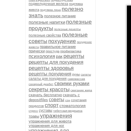
поджелудочная железа
подтяжка
полезно
живота
подтяжка лица
знать
полезное питание
полезные
полезные напитки
продукты
полезные рецепты
полезные
полезные свойства
советы
похудение
похудение
правильное питание
живота
прически
простуда
профилактика
рецепты
психология
рак
рецепты для похудения
рецепты здоровья
рецепты похудения
руны
салаты
салаты для похудения
самомассаж
своими руками
сахарный диабет
секреты красоты
сжигание жира
скачать бесплатно
скачать с
советы
depositfiles
сочетания
сон
спорт
стоматология
продуктов
суставы
стресс
тибетская медицина
упражнения
травы
упражнения для живота
упражнения для ног
упражнения для