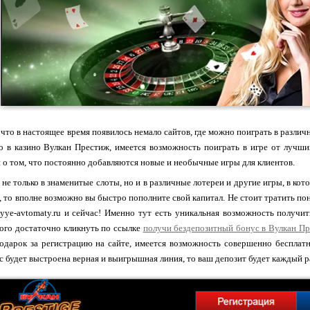
 что в настоящее время появилось немало сайтов, где можно поиграть в разли
о в казино Вулкан Престиж, имеется возможность поиграть в игре от лучши
и о том, что постоянно добавляются новые и необычные игры для клиентов.
не только в знаменитые слоты, но и в различные лотереи и другие игры, в кот
а, то вполне возможно вы быстро пополните свой капитал. Не стоит тратить по
ovyye-avtomaty.ru и сейчас! Именно тут есть уникальная возможность получи
того достаточно кликнуть по ссылке
получи бездепозитный бонус в Вулкан П
одарок за регистрацию на сайте, имеется возможность совершенно бесплат
вас будет выстроена верная и выигрышная линия, то ваш депозит будет каждый р