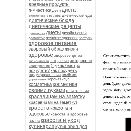
вредные продукты
диета
гимнастика
дети
диетическая еда
диетиеческие рецепты
диетические блюда
диетические рецепты
диеты
дизайн ногтей
диетология
женское здоровье
долголетие
завтраки
здоровое питание
здоровый образ жизни
здоровье
здоровье детей
Стоит отметить,
интересное
зрение
зож
знаменитости
факт, что именн
как быстро
йод
исследования
стоит забывать 
похудеть?
как похудеть
кардиоупражнения
китайские
Поиграть можно 
коронавирус
упражнения
косметика
день будет удач
косметика
своими руками
здесь sloty-igr
косметология
красавицам на заметку
депозита. Для э
красавицам на заметку!
столь щедрый п
красота
красота и
случае, если у 
здоровье
красота и здоровье
красота и уход
волос
кулинария
кулинария для