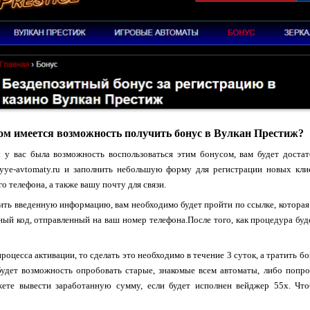
ом имеется возможность получить бонус в Вулкан Престиж?
ы у вас была возможность воспользоваться этим бонусом, вам будет доста
rovyye-avtomaty.ru и заполнить небольшую форму для регистрации новых к
о телефона, а также вашу почту для связи.
ть введенную информацию, вам необходимо будет пройти по ссылке, которая 
ный код, отправленный на ваш номер телефона.После того, как процедура бу
процесса активации, то сделать это необходимо в течение 3 суток, а тратить б
будет возможность опробовать старые, знакомые всем автоматы, либо попро
ете вывести заработанную сумму, если будет исполнен вейджер 55x. Что