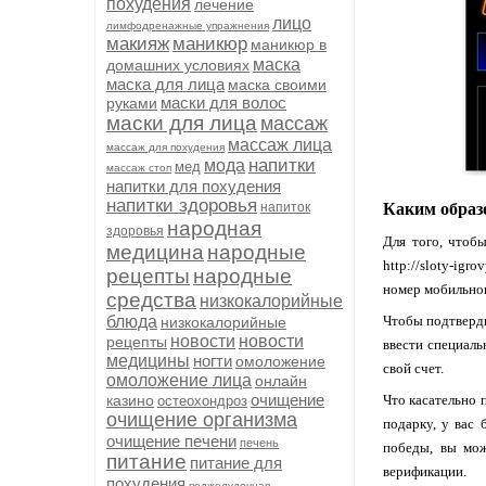
похудения
лечение
лицо
лимфодренажные упражнения
макияж
маникюр
маникюр в
маска
домашних условиях
маска для лица
маска своими
маски для волос
руками
маски для лица
массаж
массаж лица
массаж для похудения
напитки
мода
мед
массаж стоп
напитки для похудения
напитки здоровья
напиток
Каким образ
народная
здоровья
Для того, чтоб
медицина
народные
http://sloty-ig
рецепты
народные
номер мобильног
средства
низкокалорийные
блюда
Чтобы подтверди
низкокалорийные
новости
новости
рецепты
ввести специаль
медицины
ногти
омоложение
свой счет.
омоложение лица
онлайн
очищение
казино
Что касательно 
остеохондроз
очищение организма
подарку, у вас 
очищение печени
печень
победы, вы мож
питание
питание для
верификации.
похудения
поджелудочная