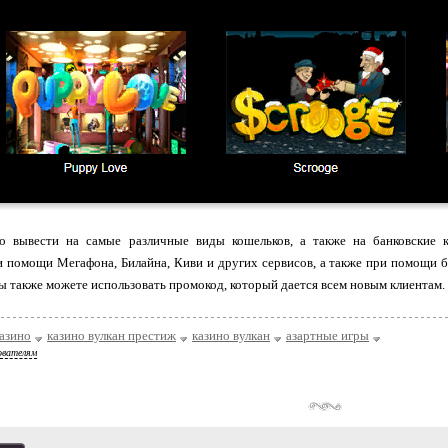
вывести на самые различные виды кошельков, а также на банковские к
 помощи Мегафона, Билайна, Киви и других сервисов, а также при помощи б
ы также можете использовать промокод, который дается всем новым клиентам.
азино
казино вулкан престиж
казино вулкан
азартные игры
ователям