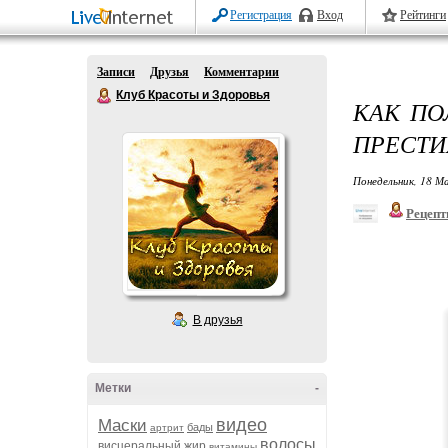
Регистрация
Вход
Рейтинги
Записи
Друзья
Комментарии
Клуб Красоты и Здоровья
КАК ПО
ПРЕСТИ
Понедельник, 18 М
Рецепт
В друзья
Метки
-
видео
Маски
бады
артрит
волосы
висцеральный жир
витамины