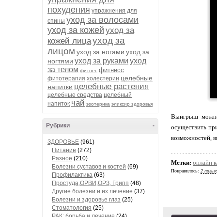
похудения
упражнения для
уход за волосами
спины
уход за кожей
уход за
уход за
кожей лица
лицом
уход за ногами
уход за
уход за руками
уход
ногтями
за телом
фитнесс
фитнес
целебные
фитотерапия
холестерин
целебные растения
напитки
целебные средства
целебный
чай
напиток
эзотерика
эликсир здоровья
Выигрыш можно 
Рубрики
-
осуществить при
возможностей, в
ЗДОРОВЬЕ
(961)
Питание
(272)
Разное
(210)
Метки:
онлайн к
Болезни суставов и костей
(69)
Понравилось:
2 польз
Профилактика
(63)
Простуда,ОРВИ,ОРЗ, Грипп
(48)
Другие болезни и их лечение
(37)
Болезни и здоровье глаз
(25)
Стоматология
(25)
РАК: борьба и лечение
(24)