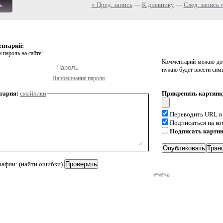
« Пред. запись
—
К дневнику
—
След. запись 
ь
ентарий:
 пароль на сайте:
Комментарий можно доб
нужно будет ввести сим
Напоминание пароля
тария:
смайлики
Прикрепить картинк
Переводить URL в
Подписаться на к
Подписать карти
рафии: (найти ошибки)