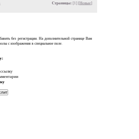
»
Страницы:
[1] [
Новые
]
авить без регистрации. На дополнительной странице Вам
волы с изображения в специальное поле.
у:
 ссылку
омментарии
нку