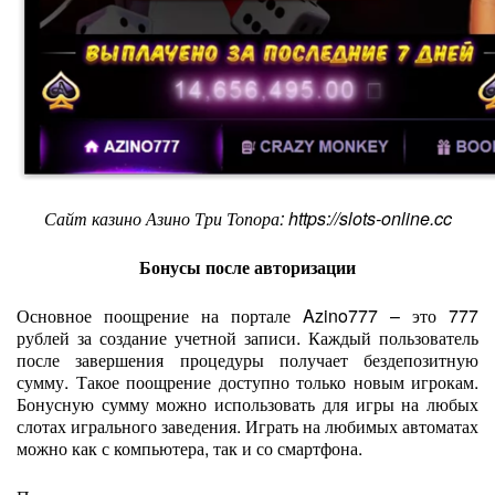
Сайт казино Азино Три Топора: https://slots-online.cc
Бонусы после авторизации
Основное поощрение на портале Azino777 – это 777
рублей за создание учетной записи. Каждый пользователь
после завершения процедуры получает бездепозитную
сумму. Такое поощрение доступно только новым игрокам.
Бонусную сумму можно использовать для игры на любых
слотах игрального заведения. Играть на любимых автоматах
можно как с компьютера, так и со смартфона.