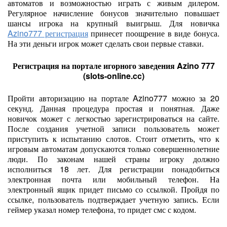
автоматов и возможностью играть с живым дилером.
Регулярное начисление бонусов значительно повышает
шансы игрока на крупный выигрыш. Для новичка
Azino777 регистрация
принесет поощрение в виде бонуса.
На эти деньги игрок может сделать свои первые ставки.
Регистрация на портале игорного заведения Azino 777
(slots-online.cc)
Пройти авторизацию на портале Azino777 можно за 20
секунд. Данная процедура простая и понятная. Даже
новичок может с легкостью зарегистрироваться на сайте.
После создания учетной записи пользователь может
приступить к испытанию слотов. Стоит отметить, что к
игровым автоматам допускаются только совершеннолетние
люди. По законам нашей страны игроку должно
исполниться 18 лет. Для регистрации понадобиться
электронная почта или мобильный телефон. На
электронный ящик придет письмо со ссылкой. Пройдя по
ссылке, пользователь подтверждает учетную запись. Если
геймер указал номер телефона, то придет смс с кодом.