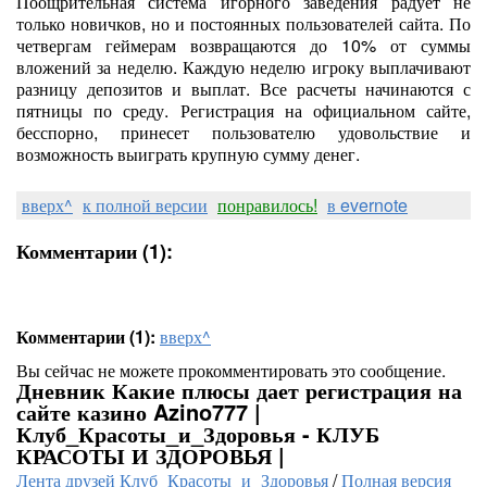
Поощрительная система игорного заведения радует не
только новичков, но и постоянных пользователей сайта. По
четвергам геймерам возвращаются до 10% от суммы
вложений за неделю. Каждую неделю игроку выплачивают
разницу депозитов и выплат. Все расчеты начинаются с
пятницы по среду. Регистрация на официальном сайте,
бесспорно, принесет пользователю удовольствие и
возможность выиграть крупную сумму денег.
вверх^
к полной версии
понравилось!
в evernote
Комментарии (1):
Комментарии (1):
вверх^
Вы сейчас не можете прокомментировать это сообщение.
Дневник Какие плюсы дает регистрация на
сайте казино Azino777 |
Клуб_Красоты_и_Здоровья - КЛУБ
КРАСОТЫ И ЗДОРОВЬЯ |
Лента друзей Клуб_Красоты_и_Здоровья
/
Полная версия