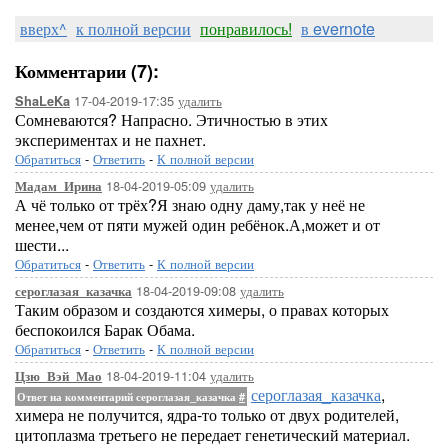
вверх^
к полной версии
понравилось!
в evernote
Комментарии (7):
17-04-2019-17:35
удалить
ShaLeKa
Сомневаются? Напрасно. Этичностью в этих
экспериментах и не пахнет.
Обратиться
-
Ответить
-
К полной версии
18-04-2019-05:09
удалить
Мадам_Ирина
А чё только от трёх?Я знаю одну даму,так у неё не
менее,чем от пяти мужей один ребёнок.А,может и от
шести...
Обратиться
-
Ответить
-
К полной версии
18-04-2019-09:08
удалить
сероглазая_казачка
Таким образом и создаются химеры, о правах которых
беспокоился Барак Обама.
Обратиться
-
Ответить
-
К полной версии
18-04-2019-11:04
удалить
Цзю_Вэй_Мао
сероглазая_казачка
,
Ответ на комментарий сероглазая_казачка
#
химера не получится, ядра-то только от двух родителей,
цитоплазма третьего не передает генетический материал.