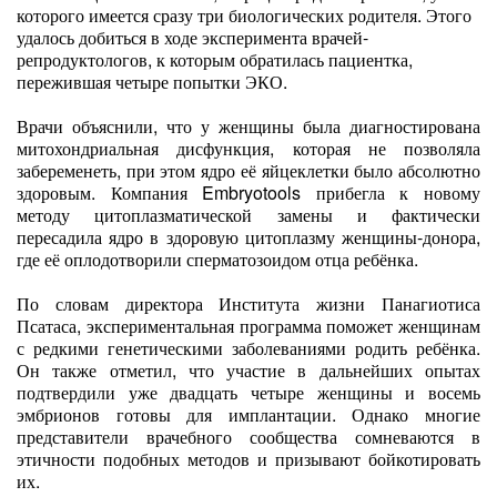
которого имеется сразу три биологических родителя. Этого
удалось добиться в ходе эксперимента врачей-
репродуктологов, к которым обратилась пациентка,
пережившая четыре попытки ЭКО.
Врачи объяснили, что у женщины была диагностирована
митохондриальная дисфункция, которая не позволяла
забеременеть, при этом ядро её яйцеклетки было абсолютно
здоровым. Компания Embryotools прибегла к новому
методу цитоплазматической замены и фактически
пересадила ядро в здоровую цитоплазму женщины-донора,
где её оплодотворили сперматозоидом отца ребёнка.
По словам директора Института жизни Панагиотиса
Псатаса, экспериментальная программа поможет женщинам
с редкими генетическими заболеваниями родить ребёнка.
Он также отметил, что участие в дальнейших опытах
подтвердили уже двадцать четыре женщины и восемь
эмбрионов готовы для имплантации. Однако многие
представители врачебного сообщества сомневаются в
этичности подобных методов и призывают бойкотировать
их.