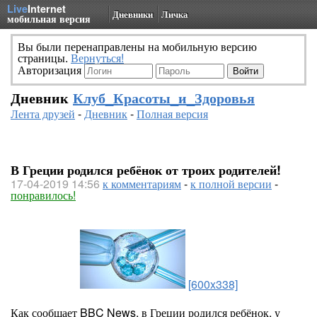
Live
Internet
Дневники
Личка
мобильная версия
Вы были перенаправлены на мобильную версию
страницы.
Вернуться!
Авторизация
Дневник
Клуб_Красоты_и_Здоровья
Лента друзей
-
Дневник
-
Полная версия
В Греции родился ребёнок от троих родителей!
17-04-2019 14:56
к комментариям
-
к полной версии
-
понравилось!
[600x338]
Как сообщает BBC News, в Греции родился ребёнок, у