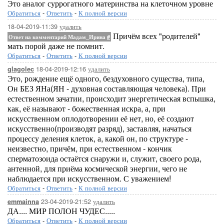
Это аналог суррогатного материнства на клеточном уровне
Обратиться
-
Ответить
-
К полной версии
18-04-2019-11:39
удалить
Причём всех "родителей"
Ответ на комментарий Мадам_Ирина
#
мать порой даже не помнит.
Обратиться
-
Ответить
-
К полной версии
18-04-2019-12:16
удалить
glagolec
Это, рождение ещё одного, бездуховного существа, типа,
Он БЕЗ ЯНа(ЯН - духовная составляющая человека). При
естественном зачатии, происходит энергетическая вспышка,
как, её называют - божественная искра, а, при
искусственном оплодотворении её нет, но, её создают
искусственно(производят разряд), заставляя, начаться
процессу деления клеток, а, какой он, по структуре -
неизвестно, причём, при естественном - кончик
сперматозоида остаётся снаружи и, служит, своего рода,
антенной, для приёма космической энергии, чего не
наблюдается при искусственном. С уважением!
Обратиться
-
Ответить
-
К полной версии
23-04-2019-21:52
удалить
emmainna
ДА.... МИР ПОЛОН ЧУДЕС.....
Обратиться
-
Ответить
-
К полной версии