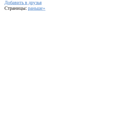
Добавить в друзья
Страницы:
раньше»