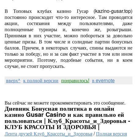
В Топовых клубах казино Гусар (kazino-gusar.top)
постоянно происходит что-то интересное. Там проводятся
акции, состязания между пользователями, даже
полноценные турниры и, конечно же, розыгрыши.
Принимая в них участие, можно побороться за довольно
ценные призы. В том числе и солидные партии бонусных
баллов. Причем, в некоторых случаях, спины выдаются не
только за победу, но и за сам факт участие в том или ином
мероприятии. Поэтому, подобные события, ни в коем
случае, не стоит пропускать.
вверх^
к полной версии
понравилось!
в evernote
Вы сейчас не можете прокомментировать это сообщение.
Дневник Бонусная политика в онлайн
казино Gusar Casino и как правильно ей
пользоваться | Клуб_Красоты_и_Здоровья -
КЛУБ КРАСОТЫ И ЗДОРОВЬЯ |
Лента друзей Клуб_Красоты_и_Здоровья
/
Полная версия