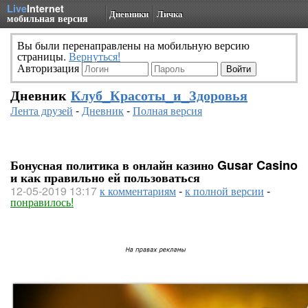
Live
Internet
Дневники
Личка
мобильная версия
Вы были перенаправлены на мобильную версию
страницы.
Вернуться!
Авторизация
Дневник
Клуб_Красоты_и_Здоровья
Лента друзей
-
Дневник
-
Полная версия
Бонусная политика в онлайн казино Gusar Casino
и как правильно ей пользоваться
12-05-2019 13:17
к комментариям
-
к полной версии
-
понравилось!