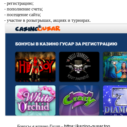
- регистрацию;
- пополнение счета;
- посещение сайта;
- участие в розыгрышах, акциях и турнирах.
Бонусы в казино Гусар - https://kazino-gusar.top