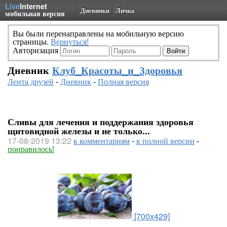
Live
Internet
Дневники
Личка
мобильная версия
Вы были перенаправлены на мобильную версию
страницы.
Вернуться!
Авторизация
Дневник
Клуб_Красоты_и_Здоровья
Лента друзей
-
Дневник
-
Полная версия
Сливы для лечения и поддержания здоровья
щитовидной железы и не только...
17-08-2019 13:22
к комментариям
-
к полной версии
-
понравилось!
[700x429]