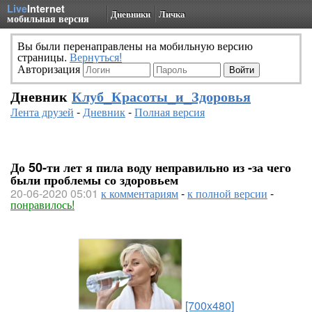
Live
Internet
Дневники
Личка
мобильная версия
Вы были перенаправлены на мобильную версию
страницы.
Вернуться!
Авторизация
Дневник
Клуб_Красоты_и_Здоровья
Лента друзей
-
Дневник
-
Полная версия
До 50-ти лет я пила воду неправильно из -за чего
были проблемы со здоровьем
20-06-2020 05:01
к комментариям
-
к полной версии
-
понравилось!
[700x480]