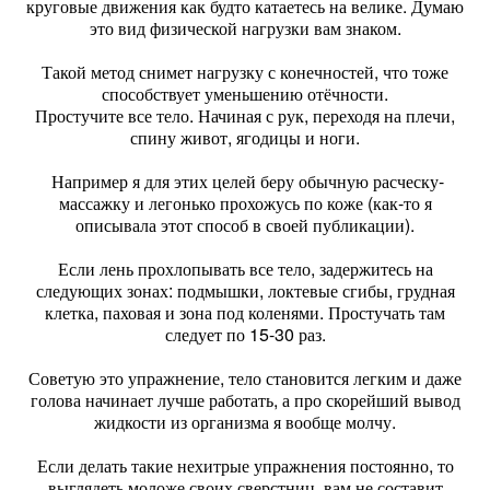
круговые движения как будто катаетесь на велике. Думаю
это вид физической нагрузки вам знаком.
Такой метод снимет нагрузку с конечностей, что тоже
способствует уменьшению отёчности.
Простучите все тело. Начиная с рук, переходя на плечи,
спину живот, ягодицы и ноги.
Например я для этих целей беру обычную расческу-
массажку и легонько прохожусь по коже (как-то я
описывала этот способ в своей публикации).
Если лень прохлопывать все тело, задержитесь на
следующих зонах: подмышки, локтевые сгибы, грудная
клетка, паховая и зона под коленями. Простучать там
следует по 15-30 раз.
Советую это упражнение, тело становится легким и даже
голова начинает лучше работать, а про скорейший вывод
жидкости из организма я вообще молчу.
Если делать такие нехитрые упражнения постоянно, то
выглядеть моложе своих сверстниц, вам не составит