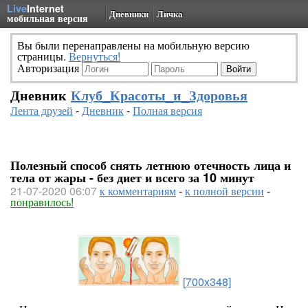
Live
Internet
Дневники
Личка
мобильная версия
Вы были перенаправлены на мобильную версию
страницы.
Вернуться!
Авторизация
Дневник
Клуб_Красоты_и_Здоровья
Лента друзей
-
Дневник
-
Полная версия
Полезный способ снять летнюю отечность лица и
тела от жары - без диет и всего за 10 минут
21-07-2020 06:07
к комментариям
-
к полной версии
-
понравилось!
[700x348]