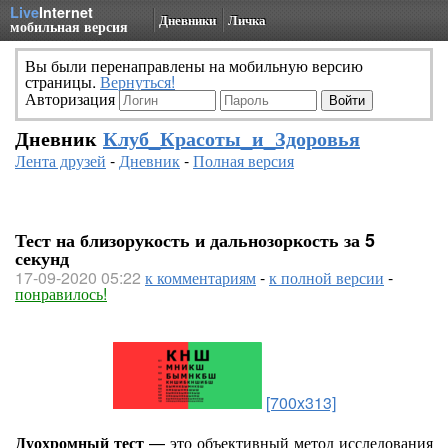
Live
Internet
Дневники
Личка
мобильная версия
Вы были перенаправлены на мобильную версию
страницы.
Вернуться!
Авторизация
Дневник
Клуб_Красоты_и_Здоровья
Лента друзей
-
Дневник
-
Полная версия
Тест на близорукость и дальнозоркость за 5
секунд
17-09-2020 05:22
к комментариям
-
к полной версии
-
понравилось!
[700x313]
Дуохромный тест
— это объективный метод исследования