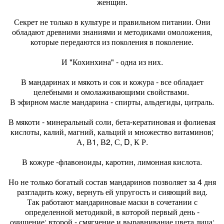
женщин.
Секрет не только в культуре и правильном питании. Они
обладают древними знаниями и методиками омоложения,
которые передаются из поколения в поколение.
И "Кохинхина" - одна из них.
В мандаринах и мякоть и сок и кожура - все обладает
целебными и омолаживающими свойствами.
В эфирном масле мандарина - спирты, альдегиды, цитраль.
В мякоти - минеральный соли, бета-кератиновая и фолиевая
кислоты, калий, магний, кальций и множество витаминов;
А, В1, В2, С, D, К Р.
В кожуре -флавоноиды, каротин, лимонная кислота.
Но не только богатый состав мандаринов позволяет за 4 дня
разгладить кожу, вернуть ей упругость и сияющий вид.
Так работают мандариновые маски в сочетании с
определенной методикой, в которой первый день -
очищение; второй - смягчение и выравнивание цвета лица;