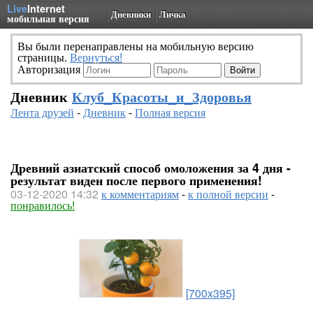
Live
Internet
Дневники
Личка
мобильная версия
Вы были перенаправлены на мобильную версию
страницы.
Вернуться!
Авторизация
Дневник
Клуб_Красоты_и_Здоровья
Лента друзей
-
Дневник
-
Полная версия
Древний азиатский способ омоложения за 4 дня -
результат виден после первого применения!
03-12-2020 14:32
к комментариям
-
к полной версии
-
понравилось!
[700x395]