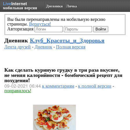
Live
Internet
Дневники
Личка
мобильная версия
Вы были перенаправлены на мобильную версию
страницы.
Вернуться!
Авторизация
Дневник
Клуб_Красоты_и_Здоровья
Лента друзей
-
Дневник
-
Полная версия
Как сделать куриную грудку в три раза вкуснее,
не меняя калорийности - бомбический рецепт для
похудения!
09-02-2021 06:44
к комментариям
-
к полной версии
-
понравилось!