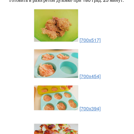
[700x517]
[700x454]
[700x394]