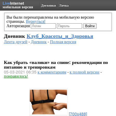
Live
Internet
Дневники
Личка
мобильная версия
Вы были перенаправлены на мобильную версию
страницы.
Вернуться!
Авторизация
Дневник
Клуб_Красоты_и_Здоровья
Лента друзей
-
Дневник
-
Полная версия
Как убрать «валики» на спине: рекомендации по
питанию и тренировкам
05-03-2021 06:35
к комментариям
-
к полной версии
-
понравилось!
[700x488]