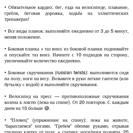
• Обязательное кардио: бег, езда на велосипеде, плавание,
гребля, беговая дорожка, ходьба на эллиптических
тренажерах!
• Все виды планок: выполняйте ежедневно от 3 до 5 минут,
меняя положение.
• Боковая планка + таз вниз: из боковой планки поднимайте
и опускайте таз вниз. Начните с 10 подходов на сторону,
увеличивайте количество ежедневно.
• Боковые скручивания (russian twists): выполняются сидя
на полу, ноги на весу. Возьмите в руки легкие гантели (или
бутылку с водой) и выполняйте скручивания.
• Велосипед на пресс — противоположные скручивания
колена к локтю (лежа на спине). От 20 повторов. С каждым
днем на 10 больше 😅.
• “Пловец” (упражнение на спину): лежа на животе,
“барахтаемся” ногами. “Гребем” обеими руками, отрывая
грудную клетку от пола, + статика: ноги/руки подняты. 20