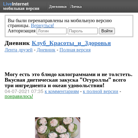
Live
Internet
Дневники
Личка
мобильная версия
Вы были перенаправлены на мобильную версию
страницы.
Вернуться!
Авторизация
Дневник
Клуб_Красоты_и_Здоровья
Лента друзей
-
Дневник
-
Полная версия
Могу есть это блюдо килограммами и не толстеть.
Вкусная диетическая закуска "Огуроллы" всего
три ингредиента и океан удовольствия!
04-07-2021 07:35
к комментариям
-
к полной версии
-
понравилось!