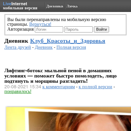
Live
Internet
Дневники
Личка
мобильная версия
Вы были перенаправлены на мобильную версию
страницы.
Вернуться!
Авторизация
Дневник
Клуб_Красоты_и_Здоровья
Лента друзей
-
Дневник
-
Полная версия
Лифтинг-ботокс мыльной пеной в домашних
условиях — поможет быстро помолодеть, лицо
подтянуть и морщины разгладить!
20-08-2021 15:34
к комментариям
-
к полной версии
-
понравилось!