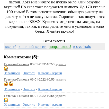
пастой. Хотя мне ничего не нужно было. Они безумно
вкусные!! По ккал тоже получается немного. До 170 ккал на
100 грамм! В этом рецепте заменять обычную рикотту на
рикотту лайт я не вижу смысла. Сырники и так получаются
хорошие по КБЖУ. Кушаем этот рецепт на завтрак, на
похудении, так как в этом рецепте много углеводов и мало
белка. Худейте вкусно!
Всем счастья.
вверх^
к полной версии
понравилось!
в evernote
Комментарии (5):
06-01-2022-10:56
удалить
Таточка-Танюша
Обратиться
-
Ответить
-
К полной версии
06-01-2022-10:56
удалить
Таточка-Танюша
Обратиться
-
Ответить
-
К полной версии
06-01-2022-10:56
удалить
Таточка-Танюша
Обратиться
-
Ответить
-
К полной версии