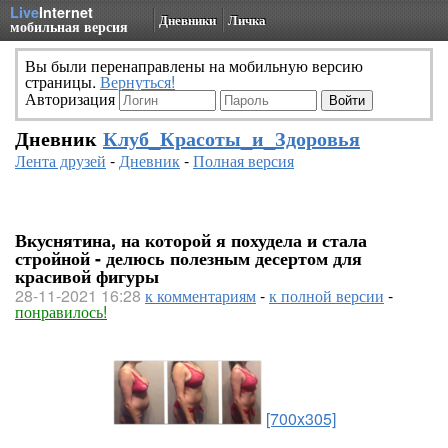
Live
Internet
Дневники
Личка
мобильная версия
Вы были перенаправлены на мобильную версию
страницы.
Вернуться!
Авторизация
Дневник
Клуб_Красоты_и_Здоровья
Лента друзей
-
Дневник
-
Полная версия
Вкуснятина, на которой я похудела и стала
стройной - делюсь полезным десертом для
красивой фигуры
28-11-2021 16:28
к комментариям
-
к полной версии
-
понравилось!
[700x305]