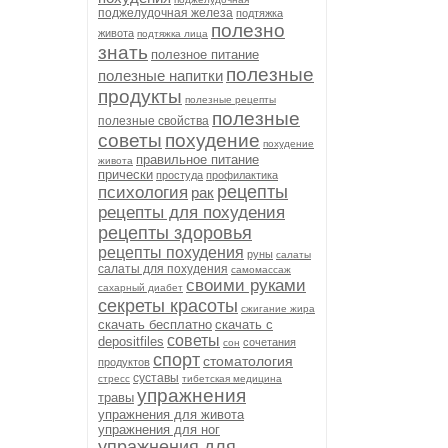
поджелудочная железа
подтяжка
полезно
живота
подтяжка лица
знать
полезное питание
полезные
полезные напитки
продукты
полезные рецепты
полезные
полезные свойства
советы
похудение
похудение
правильное питание
живота
прически
простуда
профилактика
рецепты
психология
рак
рецепты для похудения
рецепты здоровья
рецепты похудения
руны
салаты
салаты для похудения
самомассаж
своими руками
сахарный диабет
секреты красоты
сжигание жира
скачать бесплатно
скачать с
советы
depositfiles
сочетания
сон
спорт
стоматология
продуктов
суставы
стресс
тибетская медицина
упражнения
травы
упражнения для живота
упражнения для ног
упражнения для