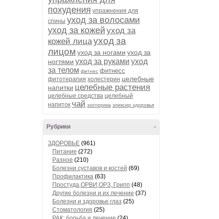
похудения
упражнения для
уход за волосами
спины
уход за кожей
уход за
уход за
кожей лица
лицом
уход за ногами
уход за
уход за руками
уход
ногтями
за телом
фитнесс
фитнес
целебные
фитотерапия
холестерин
целебные растения
напитки
целебные средства
целебный
чай
напиток
эзотерика
эликсир здоровья
Рубрики
-
ЗДОРОВЬЕ
(961)
Питание
(272)
Разное
(210)
Болезни суставов и костей
(69)
Профилактика
(63)
Простуда,ОРВИ,ОРЗ, Грипп
(48)
Другие болезни и их лечение
(37)
Болезни и здоровье глаз
(25)
Стоматология
(25)
РАК: борьба и лечение
(24)