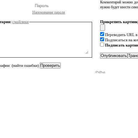
Комментарий можно доб
нужно будет ввести сим
Напоминание пароля
тария:
смайлики
Прикрепить картинк
Переводить URL в
Подписаться на к
Подписать карти
рафии: (найти ошибки)