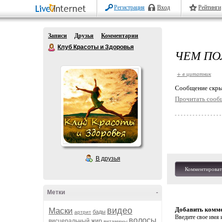
Регистрация
Вход
Рейтинги
Записи
Друзья
Комментарии
Клуб Красоты и Здоровья
ЧЕМ ПО
+ в цитатник
Cообщение скры
Прочитать сооб
В друзья
Комментироват
Метки
-
видео
Добавить комм
Маски
бады
артрит
Введите свое имя и
волосы
висцеральный жир
витамины