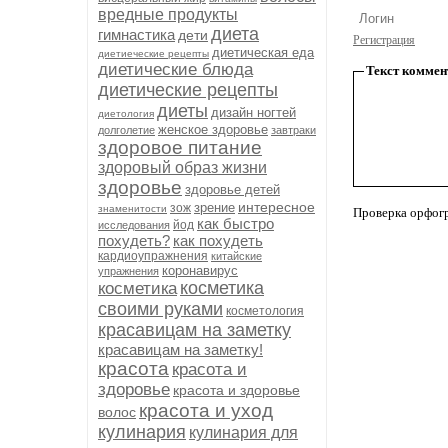
вредные продукты
диета
гимнастика
дети
Регистрация
диетическая еда
диетиеческие рецепты
диетические блюда
Текст коммен
диетические рецепты
диеты
дизайн ногтей
диетология
женское здоровье
долголетие
завтраки
здоровое питание
здоровый образ жизни
здоровье
здоровье детей
интересное
зрение
зож
знаменитости
Проверка орфог
как быстро
йод
исследования
похудеть?
как похудеть
кардиоупражнения
китайские
коронавирус
упражнения
косметика
косметика
своими руками
косметология
красавицам на заметку
красавицам на заметку!
красота
красота и
здоровье
красота и здоровье
красота и уход
волос
кулинария
кулинария для