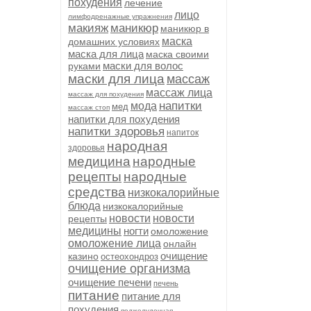
похудения
лечение
лицо
лимфодренажные упражнения
макияж
маникюр
маникюр в
маска
домашних условиях
маска для лица
маска своими
маски для волос
руками
маски для лица
массаж
массаж лица
массаж для похудения
напитки
мода
мед
массаж стоп
напитки для похудения
напитки здоровья
напиток
народная
здоровья
медицина
народные
рецепты
народные
средства
низкокалорийные
блюда
низкокалорийные
новости
новости
рецепты
медицины
ногти
омоложение
омоложение лица
онлайн
очищение
казино
остеохондроз
очищение организма
очищение печени
печень
питание
питание для
похудения
поджелудочная