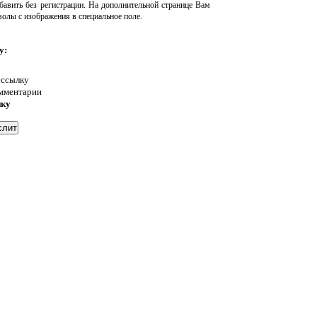
авить без регистрации. На дополнительной странице Вам
волы с изображения в специальное поле.
у:
 ссылку
омментарии
нку