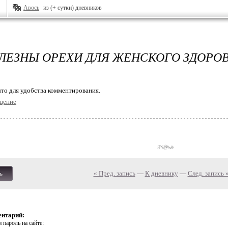
Авось
из (+ сутки) дневников
ЛЕЗНЫ ОРЕХИ ДЛЯ ЖЕНСКОГО ЗДОРОВЬ
то для удобства комментирования.
щение
« Пред. запись
—
К дневнику
—
След. запись 
ь
ентарий:
 пароль на сайте: