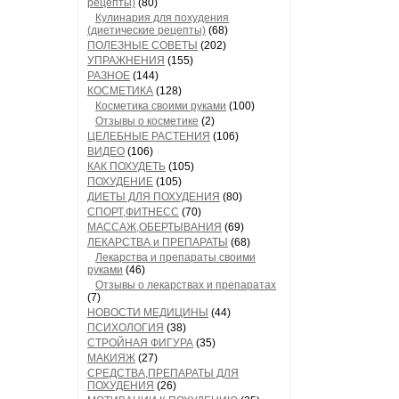
рецепты)
(80)
Кулинария для похудения
(диетические рецепты)
(68)
ПОЛЕЗНЫЕ СОВЕТЫ
(202)
УПРАЖНЕНИЯ
(155)
РАЗНОЕ
(144)
КОСМЕТИКА
(128)
Косметика своими руками
(100)
Отзывы о косметике
(2)
ЦЕЛЕБНЫЕ РАСТЕНИЯ
(106)
ВИДЕО
(106)
КАК ПОХУДЕТЬ
(105)
ПОХУДЕНИЕ
(105)
ДИЕТЫ ДЛЯ ПОХУДЕНИЯ
(80)
СПОРТ,ФИТНЕСС
(70)
МАССАЖ,ОБЕРТЫВАНИЯ
(69)
ЛЕКАРСТВА и ПРЕПАРАТЫ
(68)
Лекарства и препараты своими
руками
(46)
Отзывы о лекарствах и препаратах
(7)
НОВОСТИ МЕДИЦИНЫ
(44)
ПСИХОЛОГИЯ
(38)
СТРОЙНАЯ ФИГУРА
(35)
МАКИЯЖ
(27)
СРЕДСТВА,ПРЕПАРАТЫ ДЛЯ
ПОХУДЕНИЯ
(26)