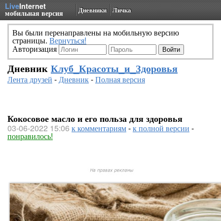
Live
Internet
Дневники
Личка
мобильная версия
Вы были перенаправлены на мобильную версию
страницы.
Вернуться!
Авторизация
Дневник
Клуб_Красоты_и_Здоровья
Лента друзей
-
Дневник
-
Полная версия
Кокосовое масло и его польза для здоровья
03-06-2022 15:06
к комментариям
-
к полной версии
-
понравилось!