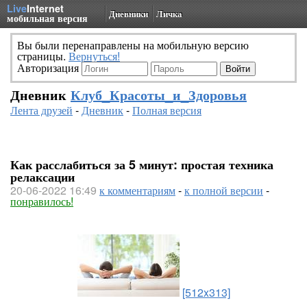
Live
Internet
Дневники
Личка
мобильная версия
Вы были перенаправлены на мобильную версию
страницы.
Вернуться!
Авторизация
Дневник
Клуб_Красоты_и_Здоровья
Лента друзей
-
Дневник
-
Полная версия
Как расслабиться за 5 минут: простая техника
релаксации
20-06-2022 16:49
к комментариям
-
к полной версии
-
понравилось!
[512x313]